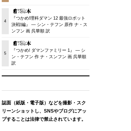
『つかめ!理科ダマン 12 最強ロボット
4
決戦!編』 — シン・テフン 原作 ナ・ス
ンフン 画 呉華順 訳
『つかめ! ダマンファミリー 1』 — シ
5
ン・テフン 作 ナ・スンフン 画 呉華順
訳
誌面（紙版・電子版）などを撮影・スク
リーンショットし、SNSやブログにアッ
プすることは法律で禁止されています。