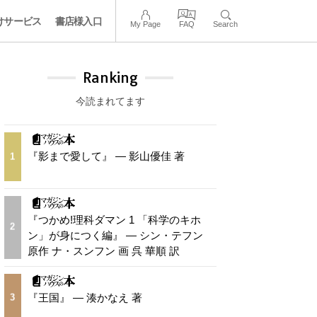
けサービス
書店様入口
My Page
FAQ
Search
Ranking
今読まれてます
『影まで愛して』 — 影山優佳 著
1
『つかめ!理科ダマン 1 「科学のキホ
2
ン」が身につく編』 — シン・テフン
原作 ナ・スンフン 画 呉 華順 訳
『王国』 — 湊かなえ 著
3