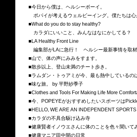
■今日から僕は、ヘルシーボーイ。
ポパイが考えるウェルビーイング。僕たちは心
■What do you do to stay healthy?
カラダにいいこと、みんなはなにかしてる？
■LA Healthy Front Line
編集部がLAに急行！ ヘルシー最新事情を取
■山で、体の声にみみをすます。
■散歩以上、登山未満のチート歩き。
■ラムダン・トゥアミが今、最も熱中しているの
■味な旅。 by 平野紗季子
■Clothes and Tools For Making Life More Comfort
■今、POPEYEがおすすめしたいスポーツはPickle
■HELLO, WE ARE AN INDEPENDENT SPORTS
■カラダの不具合駆け込み寺
■健康賢者イノウエさんに体のことを色々聞いて
■健康マニア田中開の日常