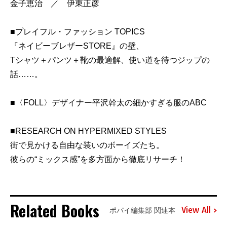
金子恵治 ／ 伊東正彦
■プレイフル・ファッション TOPICS
『ネイビーブレザーSTORE』の壁、
Tシャツ＋パンツ＋靴の最適解、使い道を待つジップの
話……。
■〈FOLL〉デザイナー平沢幹太の細かすぎる服のABC
■RESEARCH ON HYPERMIXED STYLES
街で見かける自由な装いのボーイズたち。
彼らの“ミックス感”を多方面から徹底リサーチ！
Related Books
View All
ポパイ編集部 関連本