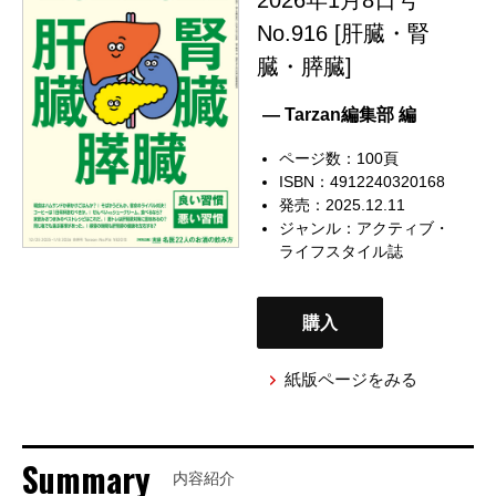
No.916 [肝臓・腎
臓・膵臓]
— Tarzan編集部 編
ページ数：100頁
ISBN：4912240320168
発売：2025.12.11
ジャンル：
アクティブ・
ライフスタイル誌
購入
紙版ページをみる
Summary
内容紹介