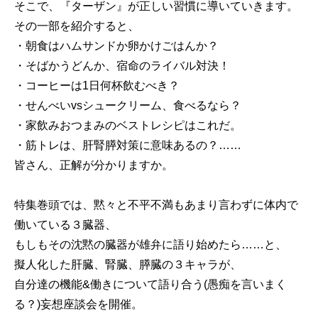
そこで、『ターザン』が正しい習慣に導いていきます。
その一部を紹介すると、
・朝食はハムサンドか卵かけごはんか？
・そばかうどんか、宿命のライバル対決！
・コーヒーは1日何杯飲むべき？
・せんべいvsシュークリーム、食べるなら？
・家飲みおつまみのベストレシピはこれだ。
・筋トレは、肝腎膵対策に意味あるの？……
皆さん、正解が分かりますか。
特集巻頭では、黙々と不平不満もあまり言わずに体内で
働いている３臓器、
もしもその沈黙の臓器が雄弁に語り始めたら……と、
擬人化した肝臓、腎臓、膵臓の３キャラが、
自分達の機能&働きについて語り合う(愚痴を言いまく
る？)妄想座談会を開催。