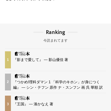
Ranking
今読まれてます
『影まで愛して』 — 影山優佳 著
1
『つかめ!理科ダマン 1 「科学のキホン」が身につく
2
編』 — シン・テフン 原作 ナ・スンフン 画 呉 華順 訳
『王国』 — 湊かなえ 著
3