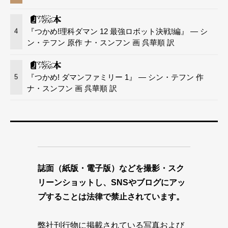
『つかめ!理科ダマン 12 最強ロボット決戦!編』 — シ
4
ン・テフン 原作 ナ・スンフン 画 呉華順 訳
『つかめ! ダマンファミリー 1』 — シン・テフン 作
5
ナ・スンフン 画 呉華順 訳
誌面（紙版・電子版）などを撮影・スク
リーンショットし、SNSやブログにアッ
プすることは法律で禁止されています。
弊社刊行物に掲載されている写真および