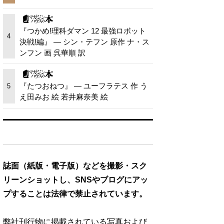
『つかめ!理科ダマン 12 最強ロボット
4
決戦!編』 — シン・テフン 原作 ナ・ス
ンフン 画 呉華順 訳
『たつおねつ』 — ユーフラテス 作 う
5
え田みお 絵 若井麻奈美 絵
誌面（紙版・電子版）などを撮影・スク
リーンショットし、SNSやブログにアッ
プすることは法律で禁止されています。
弊社刊行物に掲載されている写真および