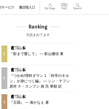
けサービス
書店様入口
My Page
FAQ
Search
Ranking
今読まれてます
『影まで愛して』 — 影山優佳 著
1
『つかめ!理科ダマン 1 「科学のキホ
2
ン」が身につく編』 — シン・テフン
原作 ナ・スンフン 画 呉 華順 訳
『王国』 — 湊かなえ 著
3