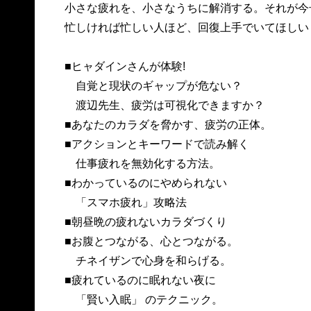
小さな疲れを、小さなうちに解消する。それが今
忙しければ忙しい人ほど、回復上手でいてほしい
■ヒャダインさんが体験!
自覚と現状のギャップが危ない？
渡辺先生、疲労は可視化できますか？
■あなたのカラダを脅かす、疲労の正体。
■アクションとキーワードで読み解く
仕事疲れを無効化する方法。
■わかっているのにやめられない
「スマホ疲れ」攻略法
■朝昼晩の疲れないカラダづくり
■お腹とつながる、心とつながる。
チネイザンで心身を和らげる。
■疲れているのに眠れない夜に
「賢い入眠」 のテクニック。