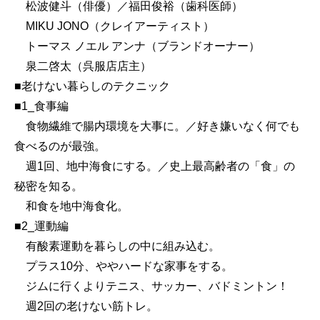
松波健斗（俳優）／福田俊裕（歯科医師）
MIKU JONO（クレイアーティスト）
トーマス ノエル アンナ（ブランドオーナー）
泉二啓太（呉服店店主）
■老けない暮らしのテクニック
■1_食事編
食物繊維で腸内環境を大事に。／好き嫌いなく何でも
食べるのが最強。
週1回、地中海食にする。／史上最高齢者の「食」の
秘密を知る。
和食を地中海食化。
■2_運動編
有酸素運動を暮らしの中に組み込む。
プラス10分、ややハードな家事をする。
ジムに行くよりテニス、サッカー、バドミントン！
週2回の老けない筋トレ。