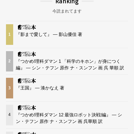
Ranking
今読まれてます
『影まで愛して』 — 影山優佳 著
1
『つかめ!理科ダマン 1 「科学のキホン」が身につく
2
編』 — シン・テフン 原作 ナ・スンフン 画 呉 華順 訳
『王国』 — 湊かなえ 著
3
『つかめ!理科ダマン 12 最強ロボット決戦!編』 — シ
4
ン・テフン 原作 ナ・スンフン 画 呉華順 訳