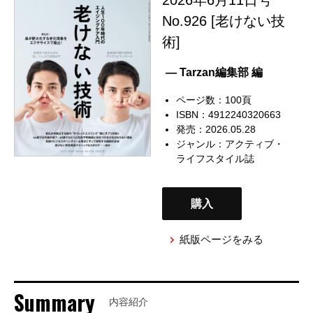
No.926 [老けない技
術]
— Tarzan編集部 編
ページ数：100頁
ISBN：4912240320663
発売：2026.05.28
ジャンル：
アクティブ・
ライフスタイル誌
購入
紙版ページをみる
Summary
内容紹介