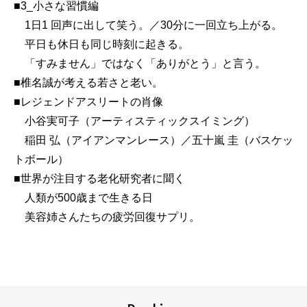
■3_小さな習慣編
1日1 回声に出して笑う。／30分に一回立ち上がる。
平日も休日も同じ時刻に起きる。
「すみません」ではなく「ありがとう」と言う。
■椎名誠が考える若さと老い。
■レジェンドアスリートの肖像
小谷実可子（アーティスティックスイミング）
稲田 弘（アイアンマンレース）／五十嵐 圭（バスケッ
トボール）
■世界が注目する老化研究者に聞く
人類が500歳まで生きる日
美容姉さんたちの疲労回復サプリ。