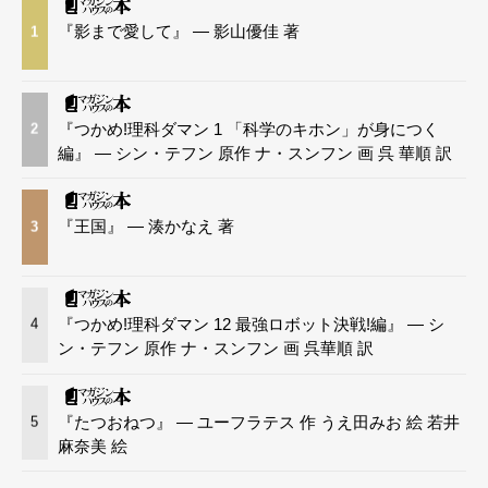
『影まで愛して』 — 影山優佳 著
1
『つかめ!理科ダマン 1 「科学のキホン」が身につく
2
編』 — シン・テフン 原作 ナ・スンフン 画 呉 華順 訳
『王国』 — 湊かなえ 著
3
『つかめ!理科ダマン 12 最強ロボット決戦!編』 — シ
4
ン・テフン 原作 ナ・スンフン 画 呉華順 訳
『たつおねつ』 — ユーフラテス 作 うえ田みお 絵 若井
5
麻奈美 絵