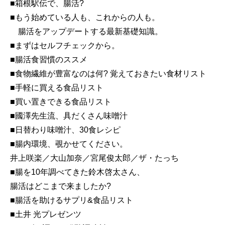
■箱根駅伝で、腸活?
■もう始めている人も、これからの人も。
腸活をアップデートする最新基礎知識。
■まずはセルフチェックから。
■腸活食習慣のススメ
■食物繊維が豊富なのは何? 覚えておきたい食材リスト
■手軽に買える食品リスト
■買い置きできる食品リスト
■國澤先生流、具だくさん味噌汁
■日替わり味噌汁、30食レシピ
■腸内環境、覗かせてください。
井上咲楽／大山加奈／宮尾俊太郎／ザ・たっち
■腸を10年調べてきた鈴木啓太さん、
腸活はどこまで来ましたか?
■腸活を助けるサプリ&食品リスト
■土井 光プレゼンツ