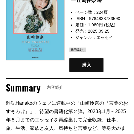
— 山崎怜奈 著
ページ数：224頁
ISBN：9784838733590
定価：1,980円 (税込)
発売：2025.09.25
ジャンル：
エッセイ
電子版あり
購入
Summary
内容紹介
雑誌Hanakoのウェブに連載中の「山崎怜奈の『言葉のお
すそわけ』」、待望の書籍化第２弾。2023年1月～2025
年５月までのエッセイを再編集して完全収録。仕事、
旅、生活、家族と友人、気持ちと言葉など、等身大のま