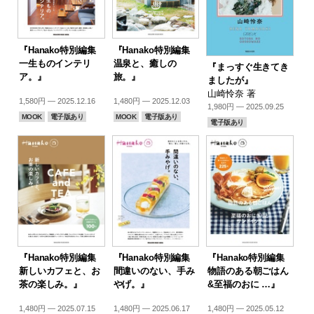
『Hanako特別編集
『Hanako特別編集
一生ものインテリ
温泉と、癒しの
『まっすぐ生きてき
ア。』
旅。』
ましたが』
山崎怜奈 著
1,580円 — 2025.12.16
1,480円 — 2025.12.03
1,980円 — 2025.09.25
MOOK
電子版あり
MOOK
電子版あり
電子版あり
『Hanako特別編集
『Hanako特別編集
『Hanako特別編集
新しいカフェと、お
間違いのない、手み
物語のある朝ごはん
茶の楽しみ。』
やげ。』
&至福のおに …』
1,480円 — 2025.07.15
1,480円 — 2025.06.17
1,480円 — 2025.05.12