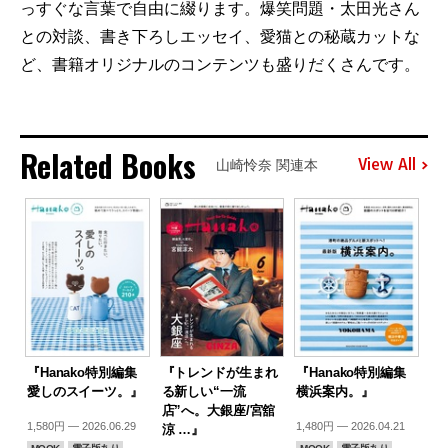
っすぐな言葉で自由に綴ります。爆笑問題・太田光さん
との対談、書き下ろしエッセイ、愛猫との秘蔵カットな
ど、書籍オリジナルのコンテンツも盛りだくさんです。
Related Books
View All
山崎怜奈 関連本
『Hanako特別編集
『トレンドが生まれ
『Hanako特別編集
愛しのスイーツ。』
る新しい“一流
横浜案内。』
店”へ。大銀座/宮舘
1,580円 — 2026.06.29
1,480円 — 2026.04.21
涼 …』