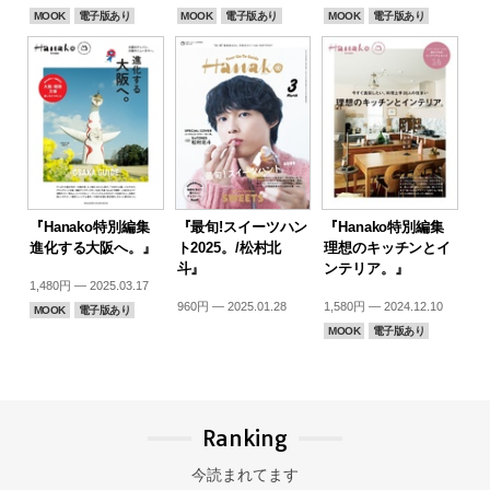
MOOK
電子版あり
MOOK
電子版あり
MOOK
電子版あり
『Hanako特別編集
『最旬!スイーツハン
『Hanako特別編集
進化する大阪へ。』
ト2025。/松村北
理想のキッチンとイ
斗』
ンテリア。』
1,480円 — 2025.03.17
960円 — 2025.01.28
1,580円 — 2024.12.10
MOOK
電子版あり
MOOK
電子版あり
Ranking
今読まれてます