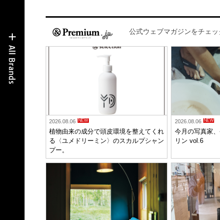
公式ウェブマガジンをチェッ
NEW
NEW
2026.08.06
2026.08.06
植物由来の成分で頭皮環境を整えてくれ
今月の写真家、
る〈ユメドリーミン〉のスカルプシャン
リン vol.6
プー。