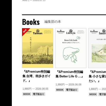
Books
編集部の本
『&Premium特別編
『&Premium特別編
『&Premi
集 台湾、街歩きガイ
集 Better Life G …』
集 小さな家
ド。』
たい。』
1,880円 — 2026.06.08
1,880円 — 2026.08.05
1,880円 — 202
MOOK
電子版あり
MOOK
電子版あり
MOOK
電子版