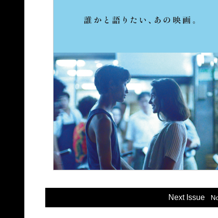
Next Issue
N