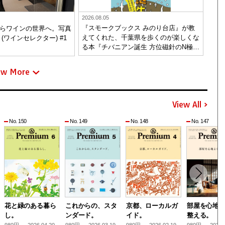
2026.08.05
『スモークブックス みのり台店』が教
らワインの世界へ。写真
えてくれた、千葉県を歩くのが楽しくな
(ワインセレクター) #1
る本『チバニアン誕生 方位磁針のN極が
南をさす時代へ』。
ew More
View All
No. 150
No. 149
No. 148
No. 147
花と緑のある暮ら
これからの、スタ
京都、ローカルガ
部屋を心地
し。
ンダード。
イド。
整える。
980円 — 2026.04.20
980円 — 2026.03.19
980円 — 2026.02.19
980円 — 2026.