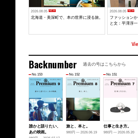
NEW
NEW
2026.08.05
2026.08.05
北海道・美深町で、本の世界に浸る旅。
ファッションか
と文：平澤淳一 
Vi
Backnumber
過去の号はこちらから
No. 153
No. 152
No. 151
誰かと語りたい、
旅と、本と。
仕事と生き方。
あの映画。
980円 — 2026.06.19
980円 — 2026.05.20
980円 — 2026.07.17