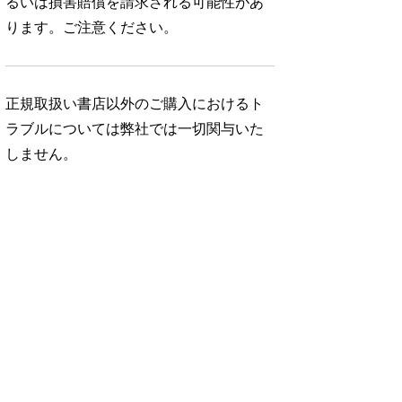
るいは損害賠償を請求される可能性があ
ります。ご注意ください。
正規取扱い書店以外のご購入におけるト
ラブルについては弊社では一切関与いた
しません。
No. 146
No. 145
No. 144
よく、
ひとりでも、韓
料理好きの台所。
コーヒーとお茶
国・ソウルへ。
と、わたしの時
980円 — 2025.11.19
間。
01.20
980円 — 2025.12.19