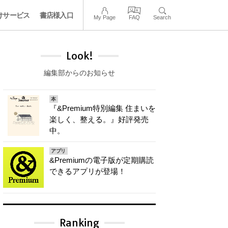
けサービス
書店様入口
My Page
FAQ
Search
Look!
編集部からのお知らせ
本
『&Premium特別編集 住まいを
楽しく、整える。』好評発売
中。
アプリ
&Premiumの電子版が定期購読
できるアプリが登場！
Ranking