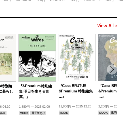
View All
『Casa BRUTUS
『Casa BRUTUS
um特別編
『&Premium特別編
&Premium 特別編集
&Premium 特
に暮らし
集 明日を生きる言
…』
…』
葉。』
11,800円 — 2025.12.23
2,200円 — 2025.12.
6.04.10
1,880円 — 2026.02.09
MOOK
MOOK
電子版あり
あり
MOOK
電子版あり