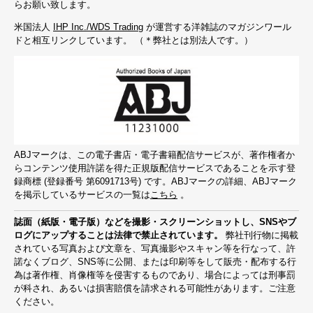
らお願い致します。
米国法人
IHP Inc./WDS Trading
が運営する洋雑誌のマガジンワール
ドと相互リンクしています。 （＊弊社とは別法人です。）
ABJマークは、この電子書店・電子書籍配信サービスが、著作権者か
らコンテンツ使用許諾を得た正規版配信サービスであることを示す登
録商標 (登録番号 第6091713号) です。ABJマークの詳細、ABJマーク
を掲示しているサービスの一覧は
こちら
。
誌面（紙版・電子版）などを撮影・スクリーンショットし、SNSやブ
ログにアップすることは法律で禁止されています。
弊社刊行物に掲載
されている写真および文章を、写真撮影やスキャン等を行なって、許
諾なくブログ、SNS等に公開、または印刷等をして販売・配布する行
為は著作権、肖像権等を侵害するものであり、場合によっては刑事罰
が科され、あるいは損害賠償を請求される可能性があります。ご注意
ください。