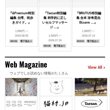
『&Premium特別
『Tarzan特別編
『BRUTUS特別編
編集 台湾、街歩
集 科学的に正し
集 合本 珍奇昆虫
きガイド。』
いセルフマッサー
Bizarre …』
ジ …』
1,880円 —
1,880円 —
2026.08.05
1,580円 —
2026.07.14
2026.07.30
MOOK
電子版あり
MOOK
電子版あり
MOOK
電子版あり
Web Magazine
View All
ウェブでしか読めない情報がたくさん