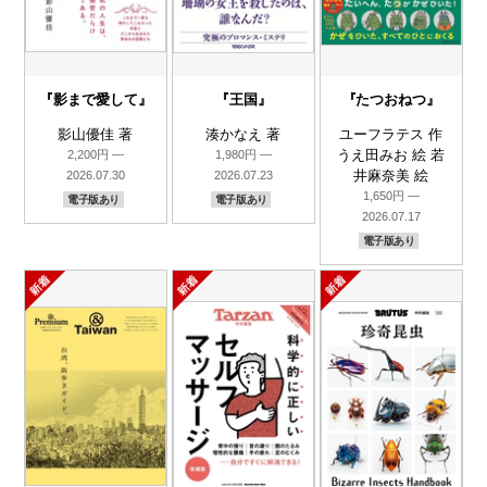
『影まで愛して』
『王国』
『たつおねつ』
影山優佳 著
湊かなえ 著
ユーフラテス 作
うえ田みお 絵 若
2,200円 —
1,980円 —
井麻奈美 絵
2026.07.30
2026.07.23
1,650円 —
電子版あり
電子版あり
2026.07.17
電子版あり