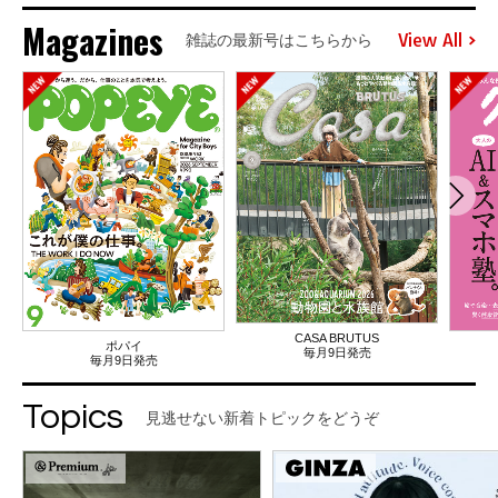
Magazines
View All
雑誌の最新号はこちらから
CASA BRUTUS
ポパイ
毎月9日発売
毎月9日発売
Topics
見逃せない新着トピックをどうぞ