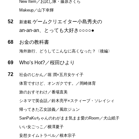
New Item／お試し隊・藤原さくら
Makeup／山下幸輝
52
ゲームクリエイター小島秀夫の
新連載
an-an-an、とっても大好き○○○○●
68
お金の教科書
海外旅行、どうしてこんなに高くなった？〈後編〉
69
Who’s Hot?／桜田ひより
72
社会のじかん／堀 潤×五月女ケイ子
体育ですけど、オンガクです。／岡崎体育
旅のおすそわけ／番場直美
シネマで英会話／鈴木亮平×スティーブ・ソレイシィ
帰ってきた乙女談義／風吹ジュン
SanPaKuちゃんのわがまま気まま愛のRoom／犬山紙子
いい女ごっこ／横澤夏子
妄想タイムトラベル／根本宗子