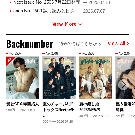
Next Issue No. 2505 7月22日発売
— 2026.07.14
anan No. 2503 試し読みと目次
— 2026.07.07
View More
Backnumber
View All
過去の号はこちらから
No. 2507
No. 2506
No. 2505
No. 2504
愛とSEX/寺西拓人
夏のチャージ&デ
夏の癒し旅
整う腸活20
トックスRecipe/K
2026/NEWS
島健
980円 — 2026.08.05
…
880円 — 2026.07.22
880円 — 202
880円 — 2026.07.29