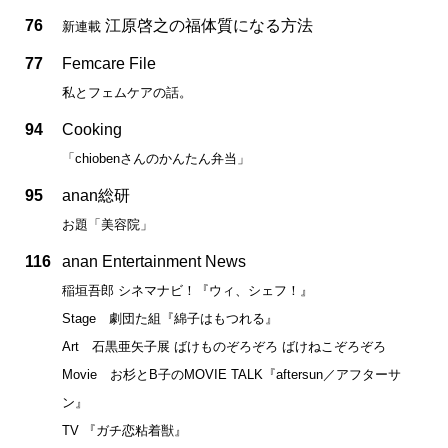
76
江原啓之の福体質になる方法
新連載
77
Femcare File
私とフェムケアの話。
94
Cooking
「chiobenさんのかんたん弁当」
95
anan総研
お題「美容院」
116
anan Entertainment News
稲垣吾郎 シネマナビ！『ウィ、シェフ！』
Stage 劇団た組『綿子はもつれる』
Art 石黒亜矢子展 ばけものぞろぞろ ばけねこぞろぞろ
Movie お杉とB子のMOVIE TALK『aftersun／アフターサ
ン』
TV 『ガチ恋粘着獣』