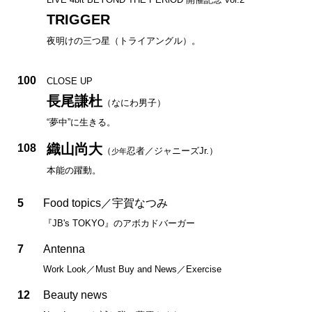
TRIGGER
夜明けの三つ星（トライアングル）。
100
CLOSE UP
長尾謙杜
（なにわ男子）
“夢中”に生きる。
織山尚大
108
（
忍者／ジャニーズJr.）
少年
本能の躍動。
5
Food topics／宇賀なつみ
『JB's TOKYO』のアボカドバーガー
7
Antenna
Work Look／Must Buy and News／Exercise
12
Beauty news