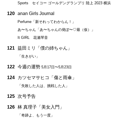
Sports セイコー ゴールデングランプリ 陸上 2023 横浜
120
anan Girls Journal
Perfume「新それってわからん！」
あ〜ちゃん「あ〜ちゃんの発ぽ〜♡最（仮）」
It GIRL 花瀬琴音
121
益田ミリ「僕の姉ちゃん」
「生きがい」
122
今週の運勢
5月17日〜5月23日
124
カツセマサヒコ「傷と雨傘」
「失敗した人は、挑戦した人」
125
次号予告
126
林 真理子「美女入門」
「奇跡よ、もう一度」