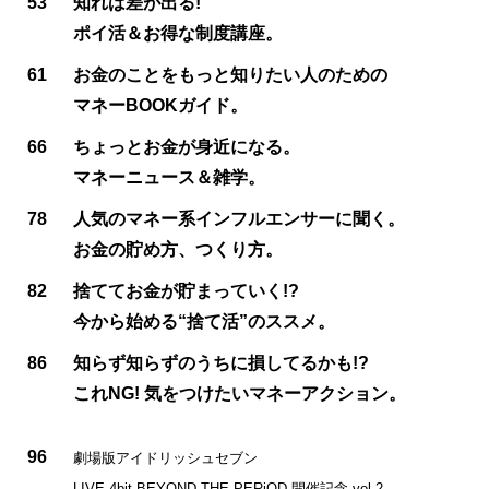
53
知れば差が出る!
ポイ活＆お得な制度講座。
61
お金のことをもっと知りたい人のための
マネーBOOKガイド。
66
ちょっとお金が身近になる。
マネーニュース＆雑学。
78
人気のマネー系インフルエンサーに聞く。
お金の貯め方、つくり方。
82
捨ててお金が貯まっていく!?
今から始める“捨て活”のススメ。
86
知らず知らずのうちに損してるかも!?
これNG! 気をつけたいマネーアクション。
96
劇場版アイドリッシュセブン
LIVE 4bit BEYOND THE PERiOD 開催記念 vol.2