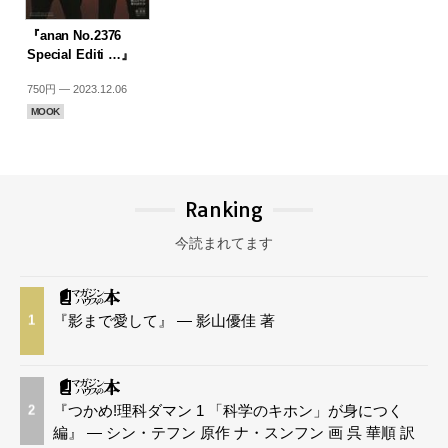
『anan No.2376
Special Editi …』
750円 — 2023.12.06
MOOK
Ranking
今読まれてます
『影まで愛して』 — 影山優佳 著
1
『つかめ!理科ダマン 1 「科学のキホン」が身につく
2
編』 — シン・テフン 原作 ナ・スンフン 画 呉 華順 訳