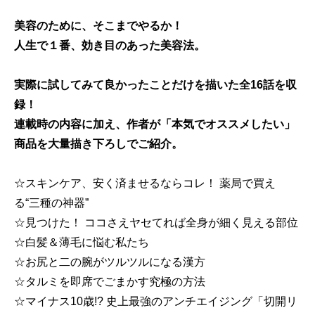
美容のために、そこまでやるか！
人生で１番、効き目のあった美容法。
実際に試してみて良かったことだけを描いた全16話を収
録！
連載時の内容に加え、作者が「本気でオススメしたい」
商品を大量描き下ろしでご紹介。
☆スキンケア、安く済ませるならコレ！ 薬局で買え
る“三種の神器”
☆見つけた！ ココさえヤセてれば全身が細く見える部位
☆白髪＆薄毛に悩む私たち
☆お尻と二の腕がツルツルになる漢方
☆タルミを即席でごまかす究極の方法
☆マイナス10歳!? 史上最強のアンチエイジング「切開リ