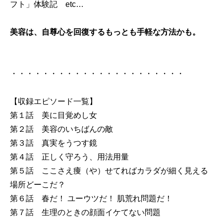
フト」体験記 etc…
美容は、自尊心を回復するもっとも手軽な方法かも。
・・・・・・・・・・・・・・・・・・・・・・
【収録エピソード一覧】
第１話 美に目覚めし女
第２話 美容のいちばんの敵
第３話 真実をうつす鏡
第４話 正しく守ろう、用法用量
第５話 ここさえ痩（や）せてればカラダが細く見える
場所どーこだ？
第６話 春だ！ ユーウツだ！ 肌荒れ問題だ！
第７話 生理のときの顔面イケてない問題