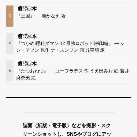
『王国』 — 湊かなえ 著
3
『つかめ!理科ダマン 12 最強ロボット決戦!編』 — シ
4
ン・テフン 原作 ナ・スンフン 画 呉華順 訳
『たつおねつ』 — ユーフラテス 作 うえ田みお 絵 若井
5
麻奈美 絵
誌面（紙版・電子版）などを撮影・スク
リーンショットし、SNSやブログにアッ