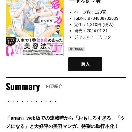
— まんきつ 著
ページ数：128頁
ISBN：9784838732609
定価：1,210円 (税込)
発売：2024.01.31
ジャンル：
コミック
電子版あり
購入
Summary
内容紹介
・・・・・・・・・・・
「anan」web版での連載時から「おもしろすぎる」「タ
メになる」と大好評の美容マンガ、待望の単行本化！