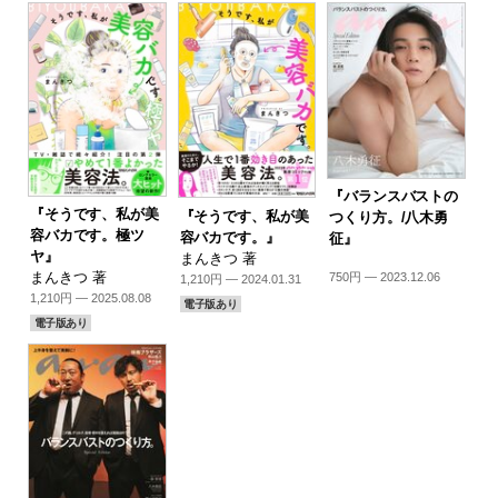
『バランスバストの
『そうです、私が美
『そうです、私が美
つくり方。/八木勇
容バカです。極ツ
容バカです。』
征』
ヤ』
まんきつ 著
まんきつ 著
750円 — 2023.12.06
1,210円 — 2024.01.31
1,210円 — 2025.08.08
電子版あり
電子版あり