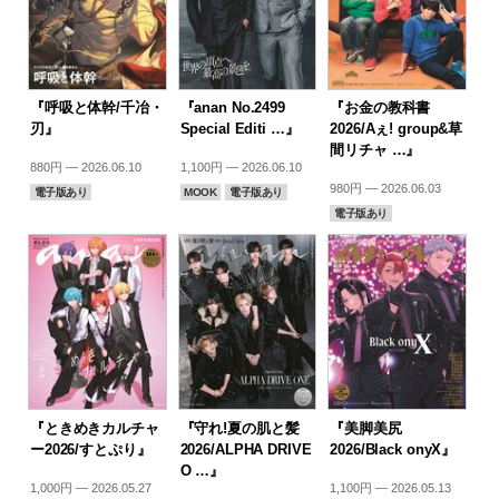
『呼吸と体幹/千冶・
『anan No.2499
『お金の教科書
刃』
Special Editi …』
2026/Aぇ! group&草
間リチャ …』
880円 — 2026.06.10
1,100円 — 2026.06.10
980円 — 2026.06.03
電子版あり
MOOK
電子版あり
電子版あり
『ときめきカルチャ
『守れ!夏の肌と髪
『美脚美尻
ー2026/すとぷり』
2026/ALPHA DRIVE
2026/Black onyX』
O …』
1,000円 — 2026.05.27
1,100円 — 2026.05.13