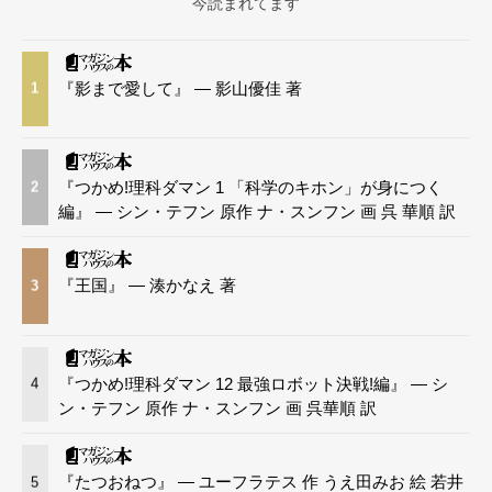
今読まれてます
『影まで愛して』 — 影山優佳 著
1
『つかめ!理科ダマン 1 「科学のキホン」が身につく
2
編』 — シン・テフン 原作 ナ・スンフン 画 呉 華順 訳
『王国』 — 湊かなえ 著
3
『つかめ!理科ダマン 12 最強ロボット決戦!編』 — シ
4
ン・テフン 原作 ナ・スンフン 画 呉華順 訳
『たつおねつ』 — ユーフラテス 作 うえ田みお 絵 若井
5