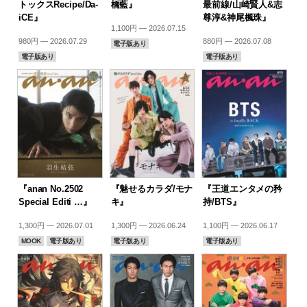
トックスRecipe/Da-
橋藍』
最前線/山崎賢人&志
iCE』
尊淳&神尾楓珠』
1,100円 — 2026.07.15
980円 — 2026.07.29
880円 — 2026.07.08
電子版あり
電子版あり
電子版あり
『anan No.2502
『魅せるカラダ/モナ
『王道エンタメの矜
Special Editi …』
キ』
持/BTS』
1,300円 — 2026.07.01
1,300円 — 2026.06.24
1,100円 — 2026.06.17
MOOK
電子版あり
電子版あり
電子版あり