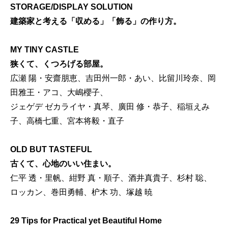
STORAGE/DISPLAY SOLUTION
建築家と考える「収める」「飾る」の作り方。
MY TINY CASTLE
狭くて、くつろげる部屋。
広瀬 陽・安齋朋恵、吉田州一郎・あい、比留川玲奈、岡
田雅王・アコ、大嶋櫻子、
ジェゲデ ゼカライヤ・真琴、廣田 修・恭子、稲垣えみ
子、高橋七重、宮本将毅・直子
OLD BUT TASTEFUL
古くて、心地のいい住まい。
仁平 透・里帆、紺野 真・順子、酒井真貴子、杉村 聡、
ロッカン、巻田勇輔、枦木 功、塚越 暁
29 Tips for Practical yet Beautiful Home