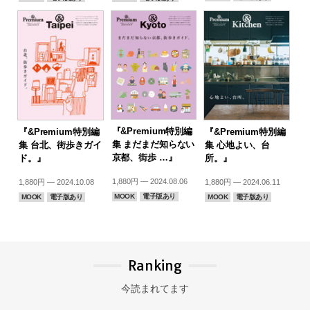
『&Premium特別編
『&Premium特別編
『&Premium特別編
集 まだまだ知らない
集 台北、街歩きガイ
集 心地よい、台
京都、街歩 …』
ド。』
所。』
1,880円 — 2024.08.06
1,880円 — 2024.10.08
1,880円 — 2024.06.11
MOOK
電子版あり
MOOK
電子版あり
MOOK
電子版あり
Ranking
今読まれてます