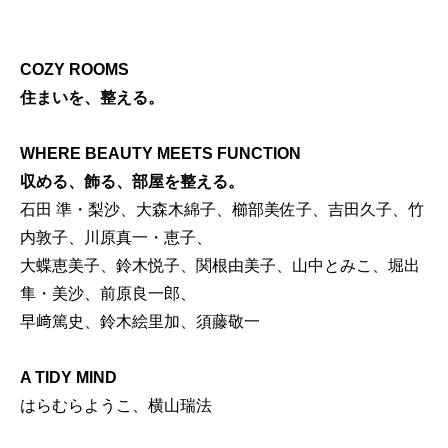
COZY ROOMS
住まいを、整える。
WHERE BEAUTY MEETS FUNCTION
収める、飾る、部屋を整える。
石田 準・梨沙、大森木綿子、櫛部美佐子、吉田久子、竹
内敦子、川原真一・恵子、
大蝶恵美子、鈴木悦子、関根由美子、山中とみこ、堀出
隼・美沙、前原良一郎、
早﨑篤史、鈴木絵里加、須藤敬一
A TIDY MIND
はらむらようこ、横山瑞法