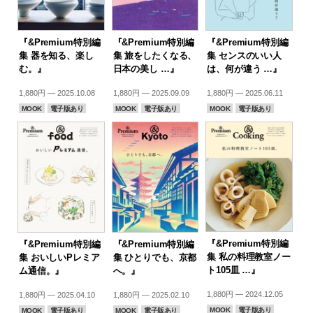
『&Premium特別編
『&Premium特別編
『&Premium特別編
集 器を知る、楽し
集 旅をしたくなる、
集 センスのいい人
む。』
日本の美し …』
は、何が違う …』
1,880円 — 2025.10.08
1,880円 — 2025.09.09
1,880円 — 2025.06.11
MOOK
電子版あり
MOOK
電子版あり
MOOK
電子版あり
『&Premium特別編
『&Premium特別編
『&Premium特別編
集 私の料理教室ノー
集 おいしいPレミア
集 ひとりでも、京都
ト105皿 …』
ム通信。』
へ。』
1,880円 — 2024.12.05
1,880円 — 2025.04.10
1,880円 — 2025.02.10
MOOK
電子版あり
MOOK
電子版あり
MOOK
電子版あり