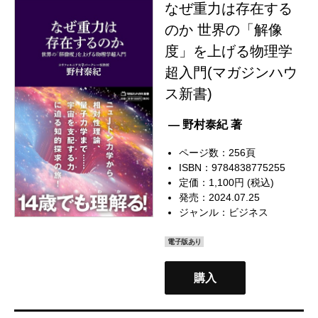
なぜ重力は存在する
のか 世界の「解像
度」を上げる物理学
超入門(マガジンハウ
ス新書)
— 野村泰紀 著
ページ数：256頁
ISBN：9784838775255
定価：1,100円 (税込)
発売：2024.07.25
ジャンル：
ビジネス
電子版あり
購入