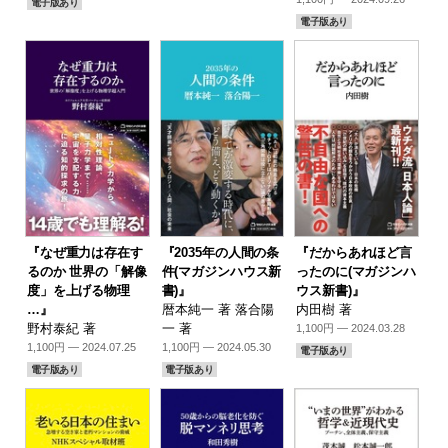
電子版あり
電子版あり
『なぜ重力は存在す
『2035年の人間の条
『だからあれほど言
るのか 世界の「解像
件(マガジンハウス新
ったのに(マガジンハ
度」を上げる物理
書)』
ウス新書)』
…』
暦本純一 著 落合陽
内田樹 著
野村泰紀 著
一 著
1,100円 — 2024.03.28
1,100円 — 2024.07.25
1,100円 — 2024.05.30
電子版あり
電子版あり
電子版あり