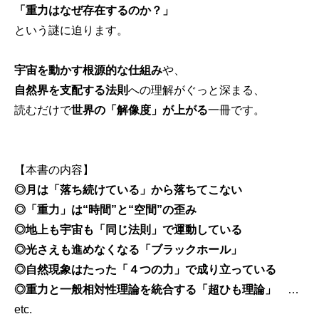
「重力はなぜ存在するのか？」
という謎に迫ります。
宇宙を動かす根源的な仕組み
や、
自然界を支配する法則
への理解がぐっと深まる、
読むだけで
世界の「解像度」が上がる
一冊です。
【本書の内容】
◎月は「落ち続けている」から落ちてこない
◎「重力」は“時間”と“空間”の歪み
◎地上も宇宙も「同じ法則」で運動している
◎光さえも進めなくなる「ブラックホール」
◎自然現象はたった「４つの力」で成り立っている
◎重力と一般相対性理論を統合する「超ひも理論」
…
etc.