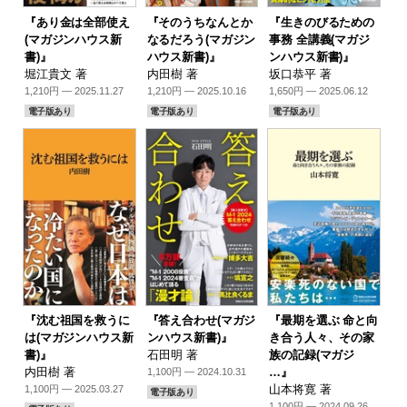
『あり金は全部使え
『そのうちなんとか
『生きのびるための
(マガジンハウス新
なるだろう(マガジン
事務 全講義(マガジ
書)』
ハウス新書)』
ンハウス新書)』
堀江貴文 著
内田樹 著
坂口恭平 著
1,210円 — 2025.11.27
1,210円 — 2025.10.16
1,650円 — 2025.06.12
電子版あり
電子版あり
電子版あり
『沈む祖国を救うに
『答え合わせ(マガジ
『最期を選ぶ 命と向
は(マガジンハウス新
ンハウス新書)』
き合う人々、その家
書)』
石田明 著
族の記録(マガジ
内田樹 著
…』
1,100円 — 2024.10.31
山本将寛 著
1,100円 — 2025.03.27
電子版あり
1,100円 — 2024.09.26