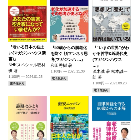
『老いる日本の住ま
『50歳からの脳老化
『“いまの世界”がわ
い(マガジンハウス新
を防ぐ 脱マンネリ思
かる哲学&近現代史
書)』
考(マガジンハ …』
(マガジンハウス
NHKスペシャル取材
和田秀樹 著
…』
班 著
茂木誠 著 松本誠一
1,100円 — 2023.11.30
1,100円 — 2024.01.25
郎 著
電子版あり
1,100円 — 2023.09.28
電子版あり
電子版あり