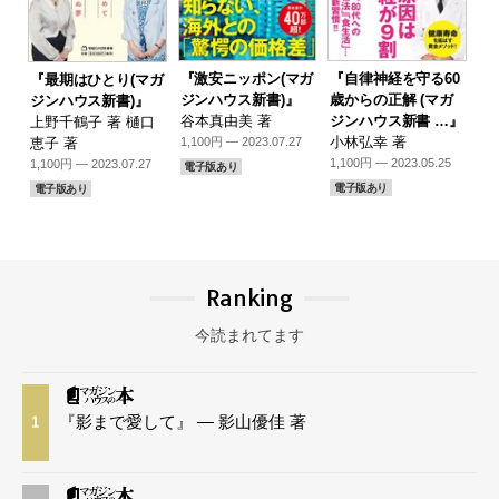
『激安ニッポン(マガ
『自律神経を守る60
『最期はひとり(マガ
ジンハウス新書)』
歳からの正解 (マガ
ジンハウス新書)』
谷本真由美 著
ジンハウス新書 …』
上野千鶴子 著 樋口
小林弘幸 著
恵子 著
1,100円 — 2023.07.27
1,100円 — 2023.05.25
1,100円 — 2023.07.27
電子版あり
電子版あり
電子版あり
Ranking
今読まれてます
『影まで愛して』 — 影山優佳 著
1