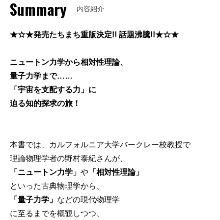
Summary
内容紹介
★☆★発売たちまち重版決定!! 話題沸騰!!★☆★
ニュートン力学から相対性理論、
量子力学まで……
「宇宙を支配する力」に
迫る知的探求の旅！
本書では、カルフォルニア大学バークレー校教授で
理論物理学者の野村泰紀さんが、
「ニュートン力学」
や
「相対性理論」
といった古典物理学から、
「量子力学」
などの現代物理学
に至るまでを概観しつつ、