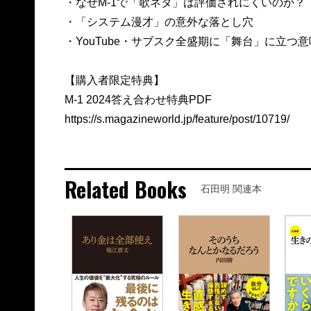
・なぜM-1で「歌ネタ」は評価されにくいのか？
・「システム漫才」の意外な落とし穴
・YouTube・サブスク全盛期に「舞台」に立つ意味 
【購入者限定特典】
M-1 2024答え合わせ特典PDF
https://s.magazineworld.jp/feature/post/10719/
Related Books
石田明 関連本