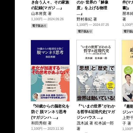
き合う人々、その家族
のか 世界の「解像
件(マ
の記録(マガジ …』
度」を上げる物理
書)』
山本将寛 著
…』
暦本純
野村泰紀 著
著
1,100円 — 2024.09.26
1,100円 — 2024.07.25
1,100円
電子版あり
電子版あり
電子版
『50歳からの脳老化を
『“いまの世界”がわか
『最期
防ぐ 脱マンネリ思考
る哲学&近現代史(マガ
ジンハ
(マガジンハ …』
ジンハウス …』
上野千
和田秀樹 著
茂木誠 著 松本誠一郎
子 著
著
1,100円 — 2023.11.30
1,100円