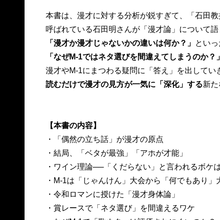
本書は、漫才に対する分析が鋭すぎて、「石田教
呼ばれている石田明さんが「漫才論」について語
「漫才か漫才じゃないかの違いは何か？」
といっ
「なぜM-1ではネタ選びを間違えてしまうのか？
漫才やM-1にまつわる疑問に「答え」を出してい
読むだけで漫才の見方が一気に「深化」する
新た
【本書の内容】
・「偶然の立ち話」が漫才の原点
・結局、「ベタが最強」「アホが才能」
・ワイン理論──「くだらない」と言われるボケ
・M-1は「じゃんけん」大会から「何でもあり」
・令和ロマンに授けた「漫才身体論」
・賞レースで「ネタ選び」を間違えるワケ