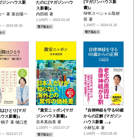
(マガジンハウス新
ガジンハウス新
たのに(マガジンハウ
書)』
ス新書)』
NHKスペシャル取材
一 著 落合陽一
内田樹 著
班 著
1,100円 — 2024.03.28
1,100円 — 2024.01.25
 — 2024.05.30
電子版あり
電子版あり
あり
『激安ニッポン(マガ
『自律神経を守る60歳
はひとり(マガ
ジンハウス新書)』
からの正解 (マガジン
ウス新書)』
谷本真由美 著
ハウス新書 …』
鶴子 著 樋口恵
小林弘幸 著
1,100円 — 2023.07.27
1,100円 — 2023.05.25
 — 2023.07.27
電子版あり