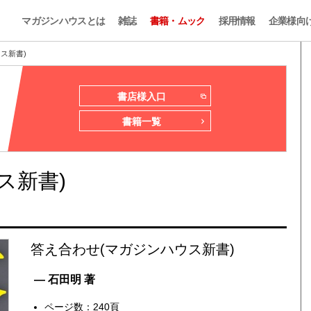
マガジンハウスとは
雑誌
書籍・ムック
採用情報
企業様向
ス新書)
書店様入口
書籍一覧
ス新書)
答え合わせ(マガジンハウス新書)
— 石田明 著
ページ数：240頁