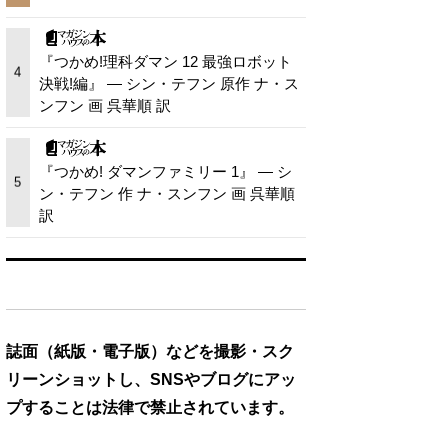
『つかめ!理科ダマン 12 最強ロボット
4
決戦!編』 — シン・テフン 原作 ナ・ス
ンフン 画 呉華順 訳
『つかめ! ダマンファミリー 1』 — シ
5
ン・テフン 作 ナ・スンフン 画 呉華順
訳
誌面（紙版・電子版）などを撮影・スク
リーンショットし、SNSやブログにアッ
プすることは法律で禁止されています。