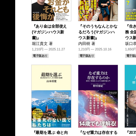
『あり金は全部使え
『そのうちなんとかな
『生
(マガジンハウス新
るだろう(マガジンハ
務 全
書)』
ウス新書)』
ウス新
堀江貴文 著
内田樹 著
坂口恭
1,210円 — 2025.11.27
1,210円 — 2025.10.16
1,650円
電子版あり
電子版あり
電子版
『最期を選ぶ 命と向
『なぜ重力は存在する
『20