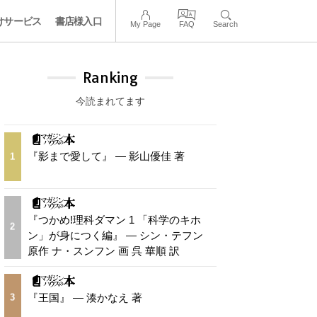
けサービス
書店様入口
My Page
FAQ
Search
Ranking
今読まれてます
『影まで愛して』 — 影山優佳 著
1
『つかめ!理科ダマン 1 「科学のキホ
2
ン」が身につく編』 — シン・テフン
原作 ナ・スンフン 画 呉 華順 訳
『王国』 — 湊かなえ 著
3