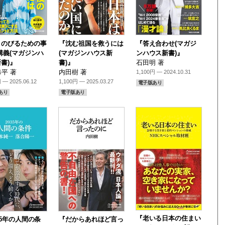
きのびるための事
『沈む祖国を救うには
『答え合わせ(マガジ
講義(マガジンハ
(マガジンハウス新
ンハウス新書)』
書)』
書)』
石田明 著
平 著
内田樹 著
1,100円 — 2024.10.31
 — 2025.06.12
1,100円 — 2025.03.27
電子版あり
あり
電子版あり
『老いる日本の住まい
35年の人間の条
『だからあれほど言っ