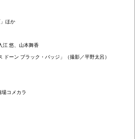
ゼズ」ほか
入江 悠、山本舞香
ス ドーン ブラック・バッジ」（撮影／平野太呂）
酒場コメカラ