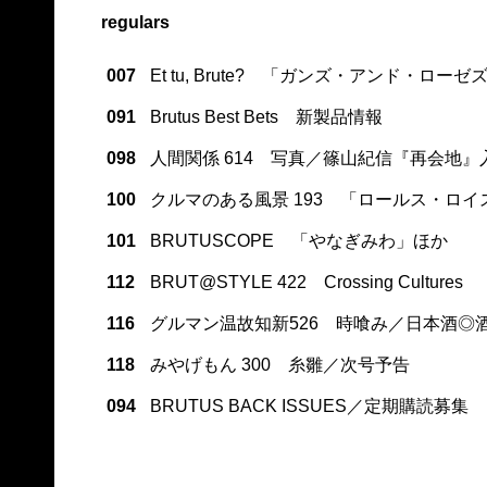
regulars
007
Et tu, Brute? 「ガンズ・アンド・ロー
091
Brutus Best Bets 新製品情報
098
人間関係 614 写真／篠山紀信『再会地』
100
クルマのある風景 193 「ロールス・ロイ
101
BRUTUSCOPE 「やなぎみわ」ほか
112
BRUT@STYLE 422 Crossing Cultures
116
グルマン温故知新526 時喰み／日本酒◎
118
みやげもん 300 糸雛／次号予告
094
BRUTUS BACK ISSUES／定期購読募集