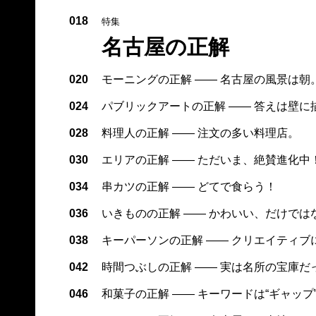
018
特集
名古屋の正解
020
モーニングの正解 —— 名古屋の風景は朝
024
パブリックアートの正解 —— 答えは壁に
028
料理人の正解 —— 注文の多い料理店。
030
エリアの正解 —— ただいま、絶賛進化
034
串カツの正解 —— どてで食らう！
036
いきものの正解 —— かわいい、だけでは
038
キーパーソンの正解 —— クリエイティ
042
時間つぶしの正解 —— 実は名所の宝庫だ
046
和菓子の正解 —— キーワードは“ギャップ