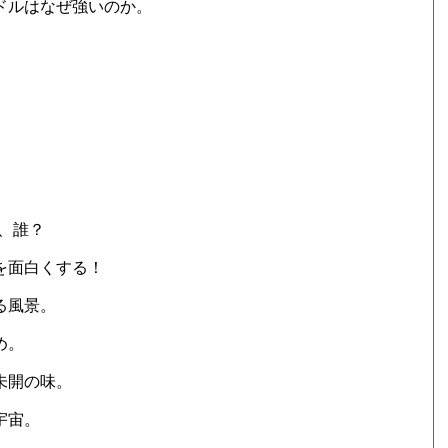
ドルはなぜ強いのか。
て、誰？
を面白くする！
る風景。
め。
未開の味。
宇宙。