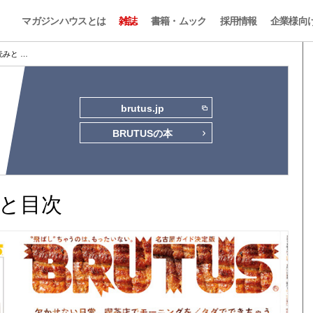
マガジンハウスとは
雑誌
書籍・ムック
採用情報
企業様向
試し読みと …
brutus.jp
BRUTUSの本
読みと目次