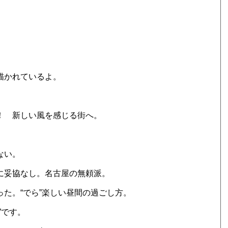
。
描かれているよ。
中！ 新しい風を感じる街へ。
ない。
ブに妥協なし。名古屋の無頼派。
った。“でら”楽しい昼間の過ごし方。
”です。