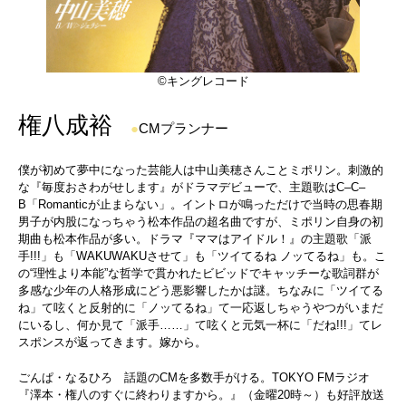
©キングレコード
権八成裕
●
CMプランナー
僕が初めて夢中になった芸能人は中山美穂さんことミポリン。刺激的
な『毎度おさわがせします』がドラマデビューで、主題歌はC‒C‒
B「Romanticが止まらない」。イントロが鳴っただけで当時の思春期
男子が内股になっちゃう松本作品の超名曲ですが、ミポリン自身の初
期曲も松本作品が多い。ドラマ『ママはアイドル！』の主題歌「派
手!!!」も「WAKUWAKUさせて」も「ツイてるね ノッてるね」も。こ
の“理性より本能”な哲学で貫かれたビビッドでキャッチーな歌詞群が
多感な少年の人格形成にどう悪影響したかは謎。ちなみに「ツイてる
ね」て呟くと反射的に「ノッてるね」て一応返しちゃうやつがいまだ
にいるし、何か見て「派手……」て呟くと元気一杯に「だね!!!」てレ
スポンスが返ってきます。嫁から。
ごんぱ・なるひろ 話題のCMを多数手がける。TOKYO FMラジオ
『澤本・権八のすぐに終わりますから。』（金曜20時～）も好評放送