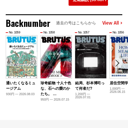
Backnumber
View All
過去の号はこちらから
No. 1059
No. 1058
No. 1057
No. 1056
通いたくなるミュ
珍奇鉱物 十人十色
結局、杉本博司っ
居住空間学2
ージアム
な、石への愛のか
て何者だ?
1,000円 —
2026.06.15
たち。 …
930円 — 2026.08.03
1,200円 —
2026.07.01
950円 — 2026.07.15