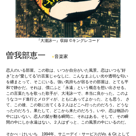
『大瀧詠一』収録 ©キングレコード
曽我部恵一
●
音楽家
恋人のいる部屋。この歌は、いつか自分がいた風景。恋はいつも“好
き”とか“愛してる”の言葉じゃなしに、こんなまぶしい光や透明な匂い
を纏まとって、そこにいる。強い気持ちが宿るその部屋は、とても平
和で静かだ。それは、僕にふと「永遠」という概念を想い出させる。
この言葉たちを歌った歌手が、大滝詠一で、本当に良かった。このよ
うなコード進行とメロディが、ともにあってよかった、とも思う。 さ
て、この後、この歌に出てくる２人はどこへ行ったのだろう。どうな
ったのだろう。果たして、どこから来たのだろう。いや、恋は物語の
中にはいない。恋人の髪が翻る瞬間に、それはある。そして、その瞬
間の中にしか永遠はない。２人はずっと、この風景の中にいるのだ。
そかべ・けいいち 1994年、サニーデイ・サービスのVo. & Gt.として