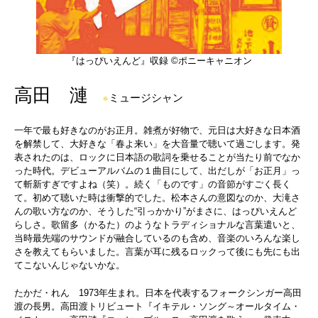
『はっぴいえんど』収録 ©ポニーキャニオン
高田 漣
●
ミュージシャン
一年で最も好きなのがお正月。雑煮が好物で、元日は大好きな日本酒
を解禁して、大好きな「春よ来い」を大音量で聴いて過ごします。発
表されたのは、ロックに日本語の歌詞を乗せることが当たり前でなか
った時代。デビューアルバムの１曲目にして、出だしが「お正月」っ
て斬新すぎですよね（笑）。続く「ものです」の音節がすごく長く
て。初めて聴いた時は衝撃的でした。松本さんの意図なのか、大滝さ
んの歌い方なのか、そうした“引っかかり”がまさに、はっぴいえんど
らしさ。歌留多（かるた）のようなトラディショナルな言葉遣いと、
当時最先端のサウンドが融合しているのも含め、音楽のいろんな楽し
さを教えてもらいました。言葉が耳に残るロックって後にも先にも出
てこないんじゃないかな。
たかだ・れん 1973年生まれ。日本を代表するフォークシンガー高田
渡の長男。高田渡トリビュート『イキテル・ソング～オールタイム・