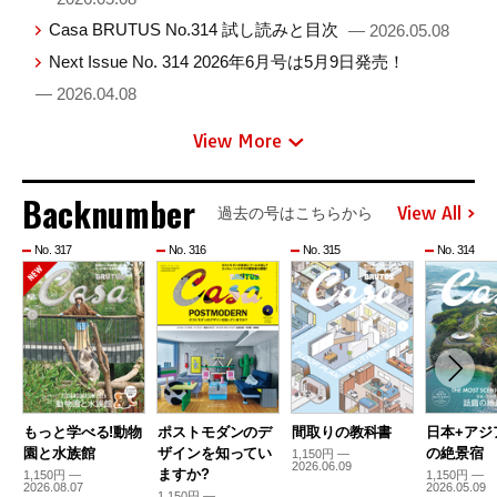
Casa BRUTUS No.314 試し読みと目次
— 2026.05.08
Next Issue No. 314 2026年6月号は5月9日発売！
— 2026.04.08
View More
Backnumber
View All
過去の号はこちらから
No. 317
No. 316
No. 315
No. 314
もっと学べる!動物
ポストモダンのデ
間取りの教科書
日本+アジ
園と水族館
ザインを知ってい
の絶景宿
1,150円 —
2026.06.09
ますか?
1,150円 —
1,150円 —
2026.08.07
2026.05.09
1,150円 —