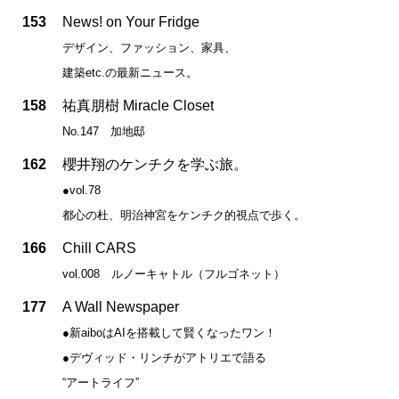
153
News! on Your Fridge
デザイン、ファッション、家具、
建築etc.の最新ニュース。
158
祐真朋樹 Miracle Closet
No.147 加地邸
162
櫻井翔のケンチクを学ぶ旅。
●vol.78
都心の杜、明治神宮をケンチク的視点で歩く。
166
Chill CARS
vol.008 ルノーキャトル（フルゴネット）
177
A Wall Newspaper
●新aiboはAIを搭載して賢くなったワン！
●デヴィッド・リンチがアトリエで語る
“アートライフ”