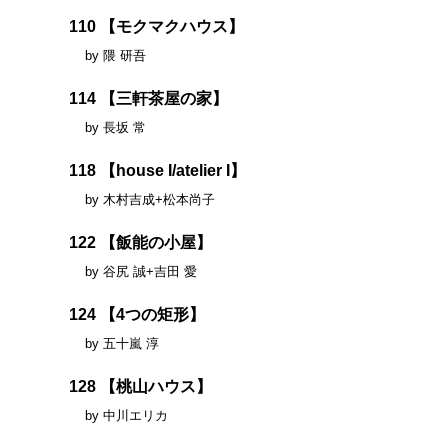
110 【モクマクハウス】
by 隈 研吾
114 【三軒茶屋の家】
by 長坂 常
118 【house I/atelier I】
by 木村吉成+松本尚子
122 【飯能の小屋】
by 谷尻 誠+吉田 愛
124 【4つの矩形】
by 五十嵐 淳
128 【桃山ハウス】
by 中川エリカ