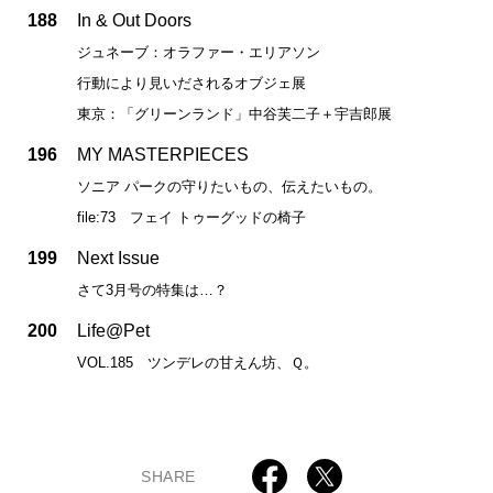
188
In & Out Doors
ジュネーブ：オラファー・エリアソン
行動により見いだされるオブジェ展
東京：「グリーンランド」中谷芙二子＋宇吉郎展
196
MY MASTERPIECES
ソニア パークの守りたいもの、伝えたいもの。
file:73 フェイ トゥーグッドの椅子
199
Next Issue
さて3月号の特集は…？
200
Life@Pet
VOL.185 ツンデレの甘えん坊、Ｑ。
SHARE