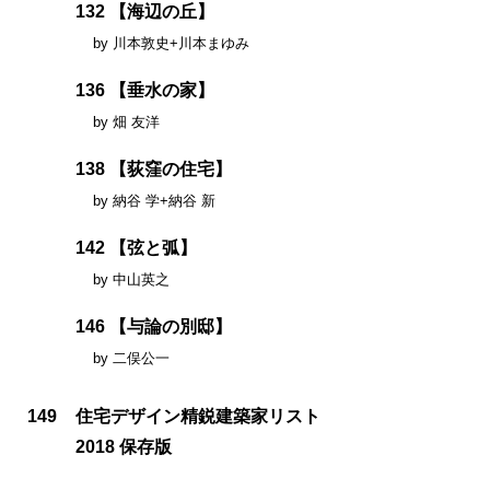
132 【海辺の丘】
by 川本敦史+川本まゆみ
136 【垂水の家】
by 畑 友洋
138 【荻窪の住宅】
by 納谷 学+納谷 新
142 【弦と弧】
by 中山英之
146 【与論の別邸】
by 二俣公一
149
住宅デザイン精鋭建築家リスト
2018 保存版