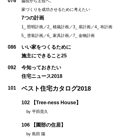
076
脇役から主役へ。
家づくりを成功させるために考えたい
7つの計画
1_ 照明計画／2_ 植栽計画／3_ 扉計画／4_ 布計画
5_ 塗装計画／6_ 家具計画／7_ 金物計画
086
いい家をつくるために
施主にできること25
092
今知っておきたい
住宅ニュース2018
ベスト住宅カタログ2018
101
102 【Tree-ness House】
by 平田晃久
106 【園部の住居】
by 島田 陽