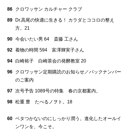
86
クロワッサン カルチャー クラブ
89
Dr.高尾の快適に生きる！ カラダとココロの整え
方。21
90
今会いたい男 64 斎藤 工さん
92
着物の時間 594 富澤輝実子さん
94
白崎裕子 白崎茶会の発酵教室 20
96
クロワッサン定期購読のお知らせ／バックナンバー
のご案内
97
次号予告 1089号の特集 春の京都案内。
98
松重 豊 たべるノヲト。18
60
ベタつかないのにしっかり潤う。進化したオールイ
ンワンを、今こそ。