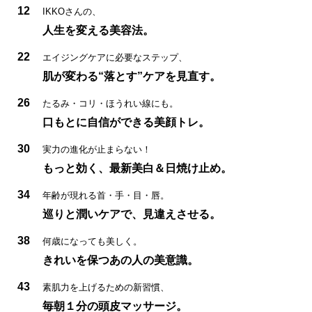
12
IKKOさんの、
人生を変える美容法。
22
エイジングケアに必要なステップ、
肌が変わる“落とす”ケアを見直す。
26
たるみ・コリ・ほうれい線にも。
口もとに自信ができる美顔トレ。
30
実力の進化が止まらない！
もっと効く、最新美白＆日焼け止め。
34
年齢が現れる首・手・目・唇。
巡りと潤いケアで、見違えさせる。
38
何歳になっても美しく。
きれいを保つあの人の美意識。
43
素肌力を上げるための新習慣、
毎朝１分の頭皮マッサージ。