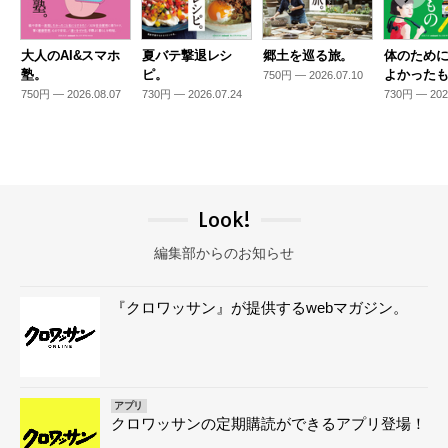
大人のAI&スマホ
夏バテ撃退レシ
郷土を巡る旅。
体のため
塾。
ピ。
よかった
750円 — 2026.07.10
750円 — 2026.08.07
730円 — 2026.07.24
730円 — 202
Look!
編集部からのお知らせ
『クロワッサン』が提供するwebマガジン。
アプリ
クロワッサンの定期購読ができるアプリ登場！