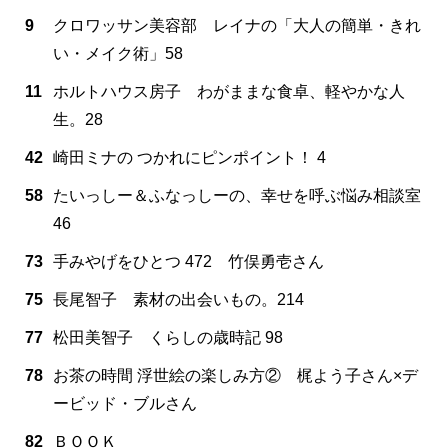
9
クロワッサン美容部 レイナの「大人の簡単・きれ
い・メイク術」58
11
ホルトハウス房子 わがままな食卓、軽やかな人
生。28
42
崎田ミナの つかれにピンポイント！ 4
58
たいっしー＆ふなっしーの、幸せを呼ぶ悩み相談室
46
73
手みやげをひとつ 472 竹俣勇壱さん
75
長尾智子 素材の出会いもの。214
77
松田美智子 くらしの歳時記 98
78
お茶の時間 浮世絵の楽しみ方② 梶よう子さん×デ
ービッド・ブルさん
82
ＢＯＯＫ