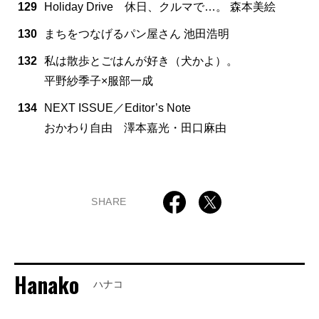
129
Holiday Drive 休日、クルマで…。 森本美絵
130
まちをつなげるパン屋さん 池田浩明
132
私は散歩とごはんが好き（犬かよ）。
平野紗季子×服部一成
134
NEXT ISSUE／Editor’s Note
おかわり自由 澤本嘉光・田口麻由
SHARE
Hanako
ハナコ