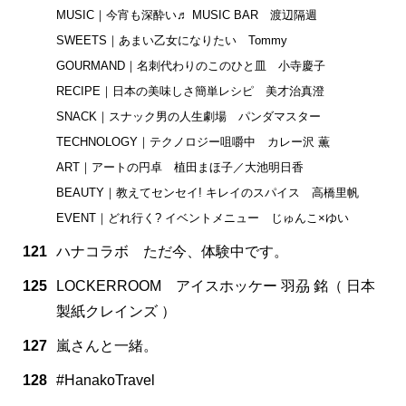
MUSIC｜今宵も深酔い♬ MUSIC BAR 渡辺隔週
SWEETS｜あまい乙女になりたい Tommy
GOURMAND｜名刺代わりのこのひと皿 小寺慶子
RECIPE｜日本の美味しさ簡単レシピ 美才治真澄
SNACK｜スナック男の人生劇場 パンダマスター
TECHNOLOGY｜テクノロジー咀嚼中 カレー沢 薫
ART｜アートの円卓 植田まほ子／大池明日香
BEAUTY｜教えてセンセイ! キレイのスパイス 高橋里帆
EVENT｜どれ行く? イベントメニュー じゅんこ×ゆい
121
ハナコラボ ただ今、体験中です。
125
LOCKERROOM アイスホッケー 羽刕 銘（ 日本
製紙クレインズ ）
127
嵐さんと一緒。
128
#HanakoTravel