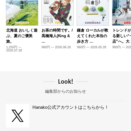
北海道 おいしく遊
お茶の時間です。/
鎌倉 ローカルが教
トレンド
ぶ、夏のご褒美
髙橋海人(King &
えてくれた本当の
る新しい“
旅。
…
歩き方 …
店”へ。大
1,250円 —
960円 — 2026.06.26
960円 — 2026.05.28
980円 — 202
2026.07.28
Look!
編集部からのお知らせ
Hanako公式アカウントはこちらから！