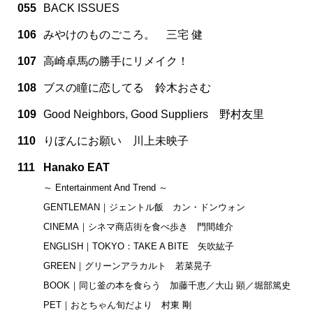
055
BACK ISSUES
106
みやけのものごころ。 三宅 健
107
高崎卓馬の勝手にリメイク！
108
ブスの瞳に恋してる 鈴木おさむ
109
Good Neighbors, Good Suppliers 野村友里
110
りぼんにお願い 川上未映子
111
Hanako EAT
～ Entertainment And Trend ～
GENTLEMAN｜ジェントル飯 カン・ドンウォン
CINEMA｜シネマ商店街を食べ歩き 門間雄介
ENGLISH｜TOKYO：TAKE A BITE 矢吹紘子
GREEN｜グリーンアラカルト 若菜晃子
BOOK｜同じ釜の本を食らう 加藤千恵／大山 顕／堀部篤史
PET｜おとちゃん旬だより 村東 剛