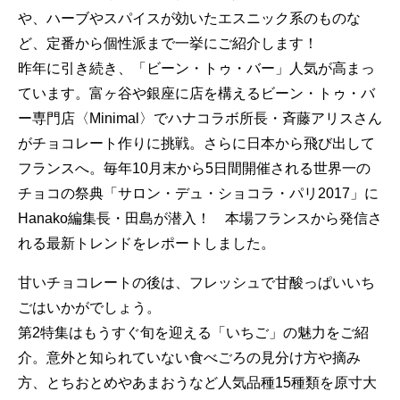
や、ハーブやスパイスが効いたエスニック系のものな
ど、定番から個性派まで一挙にご紹介します！
昨年に引き続き、「ビーン・トゥ・バー」人気が高まっ
ています。富ヶ谷や銀座に店を構えるビーン・トゥ・バ
ー専門店〈Minimal〉でハナコラボ所長・斉藤アリスさん
がチョコレート作りに挑戦。さらに日本から飛び出して
フランスへ。毎年10月末から5日間開催される世界一の
チョコの祭典「サロン・デュ・ショコラ・パリ2017」に
Hanako編集長・田島が潜入！ 本場フランスから発信さ
れる最新トレンドをレポートしました。
甘いチョコレートの後は、フレッシュで甘酸っぱいいち
ごはいかがでしょう。
第2特集はもうすぐ旬を迎える「いちご」の魅力をご紹
介。意外と知られていない食べごろの見分け方や摘み
方、とちおとめやあまおうなど人気品種15種類を原寸大