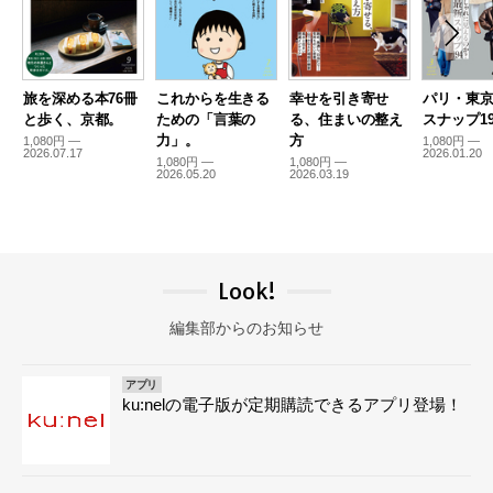
旅を深める本76冊
これからを生きる
幸せを引き寄せ
パリ・東
と歩く、京都。
ための「言葉の
る、住まいの整え
スナップ19
力」。
方
1,080円 —
1,080円 —
2026.07.17
2026.01.20
1,080円 —
1,080円 —
2026.05.20
2026.03.19
Look!
編集部からのお知らせ
アプリ
ku:nelの電子版が定期購読できるアプリ登場！