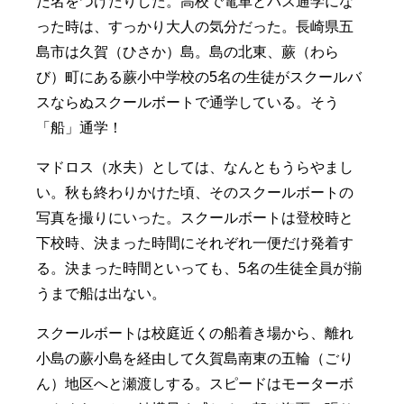
だ名をつけたりした。高校で電車とバス通学にな
った時は、すっかり大人の気分だった。長崎県五
島市は久賀（ひさか）島。島の北東、蕨（わら
び）町にある蕨小中学校の5名の生徒がスクールバ
スならぬスクールボートで通学している。そう
「船」通学！
マドロス（水夫）としては、なんともうらやまし
い。秋も終わりかけた頃、そのスクールボートの
写真を撮りにいった。スクールボートは登校時と
下校時、決まった時間にそれぞれ一便だけ発着す
る。決まった時間といっても、5名の生徒全員が揃
うまで船は出ない。
スクールボートは校庭近くの船着き場から、離れ
小島の蕨小島を経由して久賀島南東の五輪（ごり
ん）地区へと瀬渡しする。スピードはモーターボ