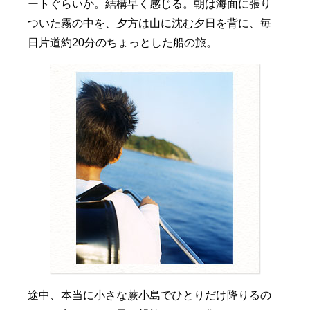
ートぐらいか。結構早く感じる。朝は海面に張り
ついた霧の中を、夕方は山に沈む夕日を背に、毎
日片道約20分のちょっとした船の旅。
途中、本当に小さな蕨小島でひとりだけ降りるの