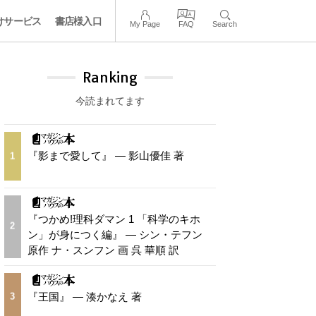
けサービス
書店様入口
My Page
FAQ
Search
Ranking
今読まれてます
『影まで愛して』 — 影山優佳 著
1
『つかめ!理科ダマン 1 「科学のキホ
2
ン」が身につく編』 — シン・テフン
原作 ナ・スンフン 画 呉 華順 訳
『王国』 — 湊かなえ 著
3