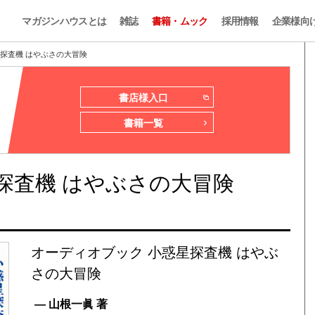
マガジンハウスとは
雑誌
書籍・ムック
採用情報
企業様向
探査機 はやぶさの大冒険
書店様入口
書籍一覧
探査機 はやぶさの大冒険
オーディオブック 小惑星探査機 はやぶ
さの大冒険
— 山根一眞 著