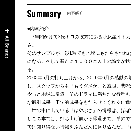
Summary
内容紹介
●内容紹介
7年間かけて3億キロの彼方にある小惑星イトカ
さ。
そのサンプルが、砂1粒でも地球にもたらされれ
になる。そして新たに１０００本以上の論文が執
る。
2003年5月の打ち上げから、2010年6月の感
し、スタッフからも「もうダメか」と落胆、悲鳴
やっと地球に帰還。そのドラマに満ちたな行程も
な観測成果、工学的成果をもたらせてくれるに違
世の中に出ている「はやぶさ」の情報は、ほぼす
しこの本では、打ち上げ前から帰還まで、単独で
では知り得ない情報をふんだんに盛り込んだ。「