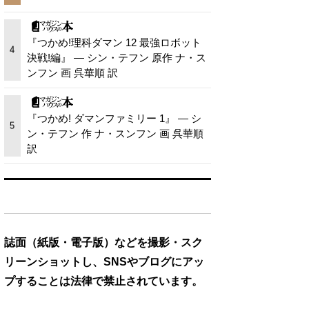
『つかめ!理科ダマン 12 最強ロボット
4
決戦!編』 — シン・テフン 原作 ナ・ス
ンフン 画 呉華順 訳
『つかめ! ダマンファミリー 1』 — シ
5
ン・テフン 作 ナ・スンフン 画 呉華順
訳
誌面（紙版・電子版）などを撮影・スク
リーンショットし、SNSやブログにアッ
プすることは法律で禁止されています。