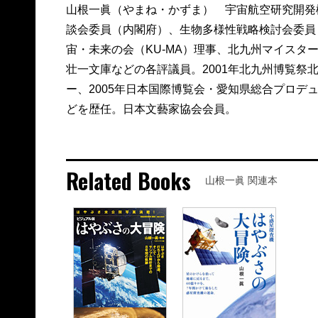
山根一眞（やまね・かずま） 宇宙航空研究開発
談会委員（内閣府）、生物多様性戦略検討会委員
宙・未来の会（KU-MA）理事、北九州マイスタ
壮一文庫などの各評議員。2001年北九州博覧祭
ー、2005年日本国際博覧会・愛知県総合プロデ
どを歴任。日本文藝家協会会員。
Related Books
山根一眞 関連本