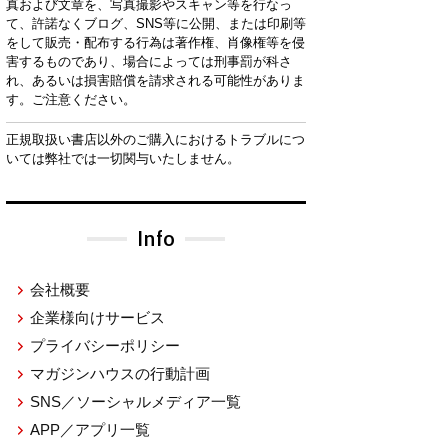
真および文章を、写真撮影やスキャン等を行なっ
て、許諾なくブログ、SNS等に公開、または印刷等
をして販売・配布する行為は著作権、肖像権等を侵
害するものであり、場合によっては刑事罰が科さ
れ、あるいは損害賠償を請求される可能性がありま
す。ご注意ください。
正規取扱い書店以外のご購入におけるトラブルにつ
いては弊社では一切関与いたしません。
Info
会社概要
企業様向けサービス
プライバシーポリシー
マガジンハウスの行動計画
SNS／ソーシャルメディア一覧
APP／アプリ一覧