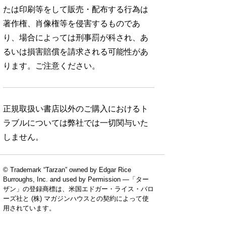
たは印刷等をして販売・配布する行為は
著作権、肖像権等を侵害するものであ
り、場合によっては刑事罰が科され、あ
るいは損害賠償を請求される可能性があ
ります。ご注意ください。
正規取扱い書店以外のご購入におけるト
ラブルについては弊社では一切関与いた
しません。
No. 924
No. 923
No. 922
© Trademark “Tarzan” owned by Edgar Rice
Burroughs, Inc. and used by Permission —「ター
ザン」の登録商標は、米国エドガー・ライス・バロ
ーズ社と (株) マガジンハウスとの契約によって使
用されています。
絶対に続けられる
おいしくて、太ら
読売巨人軍の解体