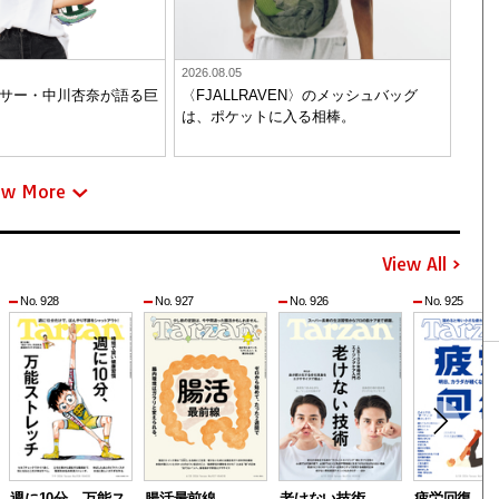
2026.08.05
サー・中川杏奈が語る巨
〈FJALLRAVEN〉のメッシュバッグ
は、ポケットに入る相棒。
ew More
View All
No. 928
No. 927
No. 926
No. 925
週に10分、万能ス
腸活最前線
老けない技術
疲労回復