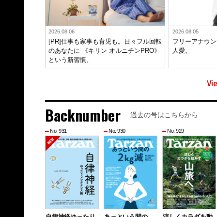
2026.08.06
2026.08.05
[PR]仕事も家事も育児も。日々フル回転
フリーアナウン
のあなたに 《キリン オルニチンPRO》
人愛。
という新習慣。
Vi
Backnumber
過去の号はこちらから
No. 931
No. 930
No. 929
自律神経ゆったり
あっという間の
涼しくカラダを動