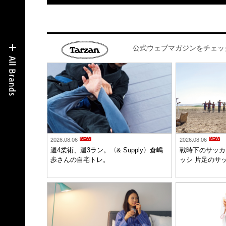
公式ウェブマガジンをチェッ
NEW
NEW
2026.08.06
2026.08.06
週4柔術、週3ラン。〈& Supply〉倉嶋
戦時下のサッカ
歩さんの自宅トレ。
ッシ 片足のサ