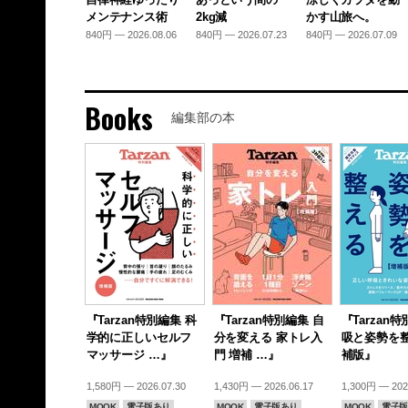
メンテナンス術
2kg減
かす山旅へ。
840円 — 2026.08.06
840円 — 2026.07.23
840円 — 2026.07.09
Books
編集部の本
『Tarzan特別編集 科
『Tarzan特別編集 自
『Tarzan
学的に正しいセルフ
分を変える 家トレ入
吸と姿勢を整
マッサージ …』
門 増補 …』
補版』
1,580円 — 2026.07.30
1,430円 — 2026.06.17
1,300円 — 202
MOOK
電子版あり
MOOK
電子版あり
MOOK
電子版