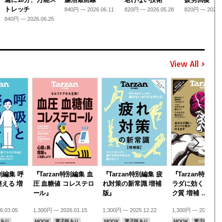
トレッチ
840円 — 2026.06.11
820円 — 2026.05.28
820円 — 2026.
840円 — 2026.06.25
View All
特別編集 呼
『Tarzan特別編集 血
『Tarzan特別編集 疲
『Tarzan特別編
える 増
圧 血糖値 コレステロ
れ対策の新常識 増補
ラダに効く、タ
ール』
版』
ク質 増補 …』
6.03.05
1,300円 — 2026.01.15
1,300円 — 2025.12.22
1,300円 — 2025.11.
あり
MOOK
電子版あり
MOOK
電子版あり
MOOK
電子版あり