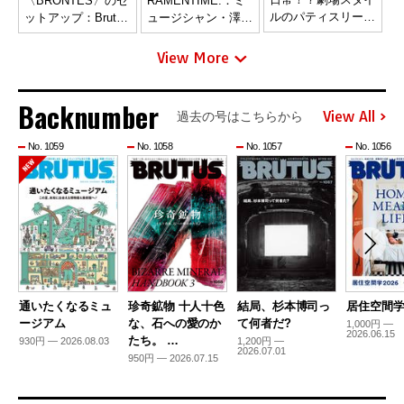
〈BRONTES〉のセ
RAMENTIME.：ミ
ルのパティスリー
ットアップ：Brutus
ュージシャン・澤部
〈SEASON
Best Bets
渡と吉田靖直のお気
ARTISAN
に入りの一杯。〈高
View More
PÂTISSIER〉
木や〉の辛子みそ
Backnumber
View All
過去の号はこちらから
No. 1059
No. 1058
No. 1057
No. 1056
通いたくなるミュ
珍奇鉱物 十人十色
結局、杉本博司っ
居住空間学2
ージアム
な、石への愛のか
て何者だ?
1,000円 —
2026.06.15
たち。 …
930円 — 2026.08.03
1,200円 —
2026.07.01
950円 — 2026.07.15