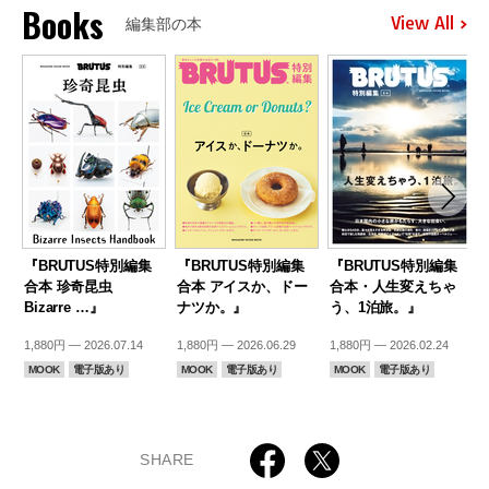
Books
View All
編集部の本
『BRUTUS特別編集
『BRUTUS特別編集
『BRUTUS特別編集
合本 珍奇昆虫
合本 アイスか、ドー
合本・人生変えちゃ
Bizarre …』
ナツか。』
う、1泊旅。』
1,880円 — 2026.07.14
1,880円 — 2026.06.29
1,880円 — 2026.02.24
1
MOOK
電子版あり
MOOK
電子版あり
MOOK
電子版あり
SHARE