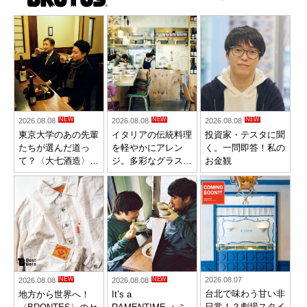
NEW
NEW
NEW
2026.08.08
2026.08.08
2026.08.08
東京大学のあの先輩
イタリアの伝統料理
投資家・テスタに聞
たちが選んだ道っ
を軽やかにアレン
く。一問即答！私の
て？〈大七酒造〉蔵
ジ。多彩なグラスワ
お金観
元・太田七右衛門
インと一緒に堪能で
醸造家・今井翔也
きる、福岡
〈DARIO〉
NEW
NEW
2026.08.07
2026.08.08
2026.08.08
台北で味わう甘い非
地方から世界へ！
It’s a
日常！？劇場スタイ