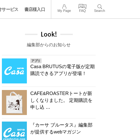
けサービス
書店様入口
My Page
FAQ
Search
Look!
編集部からのお知らせ
アプリ
Casa BRUTUSの電子版が定期
購読できるアプリが登場！
CAFE&ROASTERトートが新
しくなりました。 定期購読を
申し込 …
『カーサ ブルータス』編集部
が提供するwebマガジン