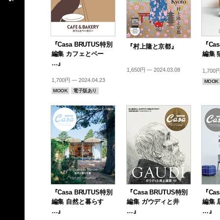
『Casa BRUTUS特別
『Cas
『村上隆と京都』
編集 カフェとベー
編集 
…』
1,650円 — 2024.03.08
1,700円
1,700円 — 2024.04.23
MOOK
MOOK
電子版あり
『Casa BRUTUS特別
『Casa BRUTUS特別
『Cas
編集 自然と暮らす
編集 ガウディと井
編集 
…』
…』
…』