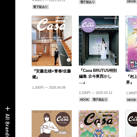
MOOK
電子版あり
電子版あり
『Casa BRUTUS特別
『安藤忠雄×青春/佐藤
編集 古今東西かし
『村
健』
…』
界』
1,300円 — 2025.04.09
2,200円 — 2025.03.12
1,980円
MOOK
電子版あり
MOOK