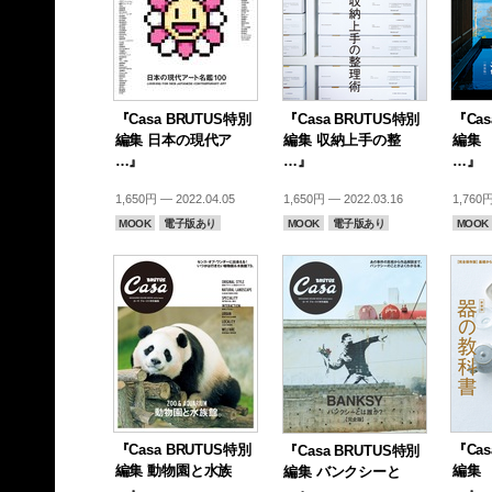
『Casa BRUTUS特別
『Casa BRUTUS特別
『Cas
編集 日本の現代ア
編集 収納上手の整
編集 
…』
…』
…』
1,650円 — 2022.04.05
1,650円 — 2022.03.16
1,760円
MOOK
電子版あり
MOOK
電子版あり
MOOK
『Casa BRUTUS特別
『Cas
『Casa BRUTUS特別
編集 動物園と水族
編集 
編集 バンクシーと
…』
…』