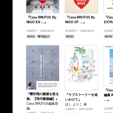
『Casa BRUTUS By
『Casa BRUTUS By
『Cas
NIGO EN …』
NIGO SP …』
EXTR
2,860円 — 2026.06.22
13,800円 — 2026.06.22
2,000円
MOOK
電子版あり
MOOK
MOOK
『Cas
『櫻井翔の建築を巡る
『ラブストーリーを追
編集 
旅。【現代建築編】』
いかけて』
…』
Casa BRUTUS編集部
ほし よりこ 著
編
2,200円
2,200円 — 2025.10.03
4,400円 — 2025.10.21