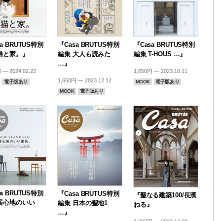
a BRUTUS特別
『Casa BRUTUS特別
『Casa BRUTUS特別
猫と家。』
編集 大人も読みた
編集 T-HOUS …』
…』
 — 2024.02.22
1,650円 — 2023.10.11
1,650円 — 2023.12.12
電子版あり
MOOK
電子版あり
MOOK
電子版あり
a BRUTUS特別
『Casa BRUTUS特別
『聖なる建築100/長濱
居心地のいい
編集 日本の聖地1
ねる』
…』