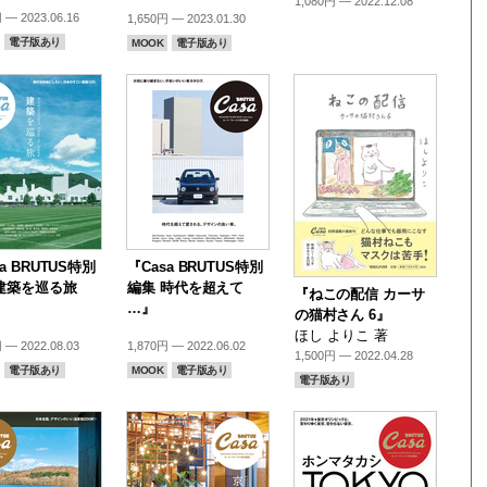
1,080円 — 2022.12.08
 — 2023.06.16
1,650円 — 2023.01.30
電子版あり
MOOK
電子版あり
a BRUTUS特別
『Casa BRUTUS特別
建築を巡る旅
編集 時代を超えて
『ねこの配信 カーサ
…』
の猫村さん 6』
ほし よりこ 著
 — 2022.08.03
1,870円 — 2022.06.02
1,500円 — 2022.04.28
電子版あり
MOOK
電子版あり
電子版あり