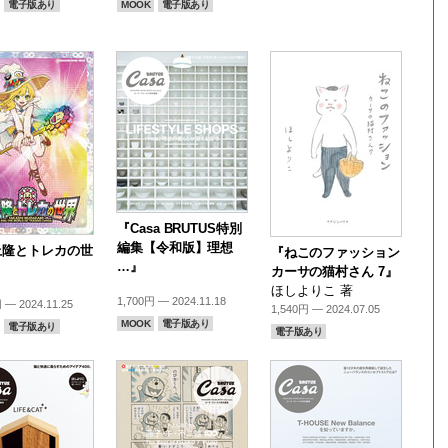
電子版あり
MOOK
電子版あり
『Casa BRUTUS特別
編集【令和版】理想
上隆とトレカの世
『ねこのファッション
…』
カーサの猫村さん 7』
ほしよりこ 著
1,700円 — 2024.11.18
 — 2024.11.25
1,540円 — 2024.07.05
MOOK
電子版あり
電子版あり
電子版あり