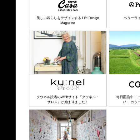
美しい暮らしをデザインする Life Design
ベターラ
Magazine
クウネル読者のWEBサイト『クウネル・
毎日配信中！ 
サロン』が始まりました！
い！ カッ