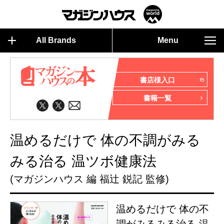
All Brands
Menu
書店様入口
書籍一覧
温めるだけで 体の不調がみる
みる治る 温ツボ健康法
(マガジンハウス 編 福辻 鋭記 監修)
温めるだけで 体の不
調がみるみる治る 温