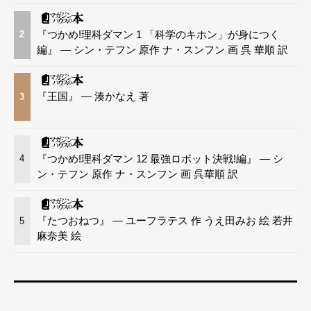
『つかめ!理科ダマン 1 「科学のキホン」が身につく
2
編』 — シン・テフン 原作 ナ・スンフン 画 呉 華順 訳
『王国』 — 湊かなえ 著
3
『つかめ!理科ダマン 12 最強ロボット決戦!編』 — シ
4
ン・テフン 原作 ナ・スンフン 画 呉華順 訳
『たつおねつ』 — ユーフラテス 作 うえ田みお 絵 若井
5
麻奈美 絵