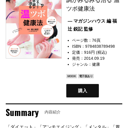
ツボ健康法
— マガジンハウス 編 福
辻 鋭記 監修
ページ数：76頁
ISBN：9784838789498
定価：916円 (税込)
発売：2014.09.19
ジャンル：
健康
MOOK
電子版あり
購入
Summary
内容紹介
「ダイエット」「アンチエイジング」「メンタル」「胃