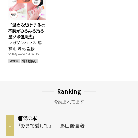
『温めるだけで 体の
不調がみるみる治る
温ツボ健康法』
マガジンハウス 編
福辻 鋭記 監修
916円 — 2014.09.19
MOOK
電子版あり
Ranking
今読まれてます
『影まで愛して』 — 影山優佳 著
1