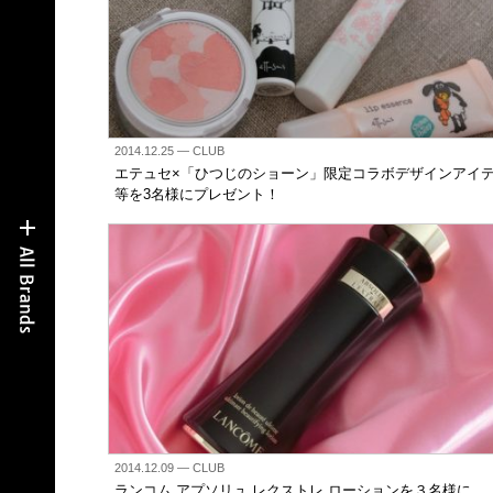
2014.12.25
— CLUB
エテュセ×「ひつじのショーン」限定コラボデザインアイ
等を3名様にプレゼント！
2014.12.09
— CLUB
ランコム アプソリュ レクストレ ローションを３名様に。