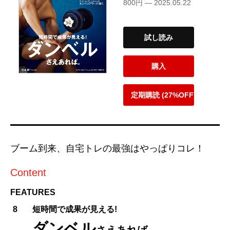
800円 — 2025.05.22
試し読み
購入
定期購読 (27%OFF)
ブーム到来、自宅トレの最強はやっぱりコレ！
Content
FEATURES
8
短時間で成果が見える!
ダンベル
さえあれば。