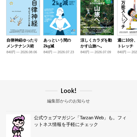
自律神経ゆったり
あっという間の
涼しくカラダを動
週に10分
メンテナンス術
2kg減
かす山旅へ。
トレッチ
840円 — 2026.08.06
840円 — 2026.07.23
840円 — 2026.07.09
840円 — 202
Look!
編集部からのお知らせ
公式ウェブマガジン「Tarzan Web」も。フィ
ットネス情報を手軽にチェック