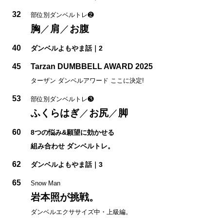
32
部位別ダンベルトレ❷
胸
／
肩
／
お腹
40
ダンベルよもやま話｜2
45
Tarzan DUMBBELL AWARD 2025
ターザン ダンベルアワード ここに決定!
53
部位別ダンベルトレ❸
ふくらはぎ
／
お尻
／
脚
60
8つの悩み&願望に効かせる
組み合わせ ダンベルトレ。
62
ダンベルよもやま話｜3
65
Snow Man
岩本照が挑戦。
ダンベルエクササイズ中・上級編。