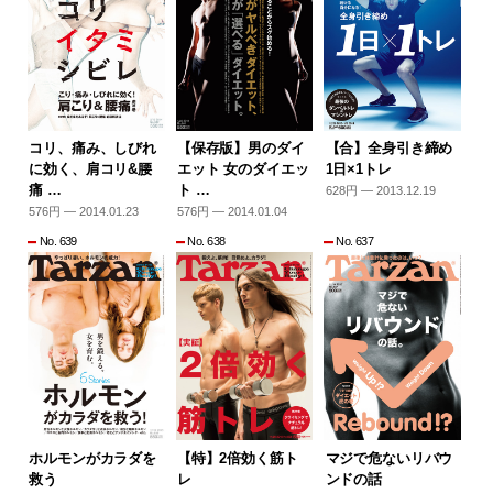
コリ、痛み、しびれ
【保存版】男のダイ
【合】全身引き締め
に効く、肩コリ&腰
エット 女のダイエッ
1日×1トレ
痛 …
ト …
628円 — 2013.12.19
576円 — 2014.01.23
576円 — 2014.01.04
No. 639
No. 638
No. 637
ホルモンがカラダを
【特】2倍効く筋ト
マジで危ないリバウ
救う
レ
ンドの話