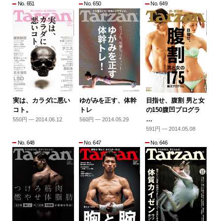
No. 651
No. 650
No. 649
実は、カラダに悪い
ゆがみを正す、体幹
目指せ、腹割 男と女
コト。
トレ
の150腹凹プログラ
…
550円 — 2014.06.12
560円 — 2014.05.29
591円 — 2014.05.08
No. 648
No. 647
No. 646