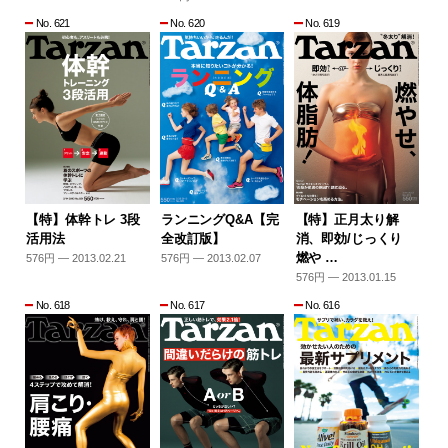
No. 621
No. 620
No. 619
【特】体幹トレ 3段
ランニングQ&A【完
【特】正月太り解
活用法
全改訂版】
消、即効/じっくり
燃や …
576円 — 2013.02.21
576円 — 2013.02.07
576円 — 2013.01.15
No. 618
No. 617
No. 616