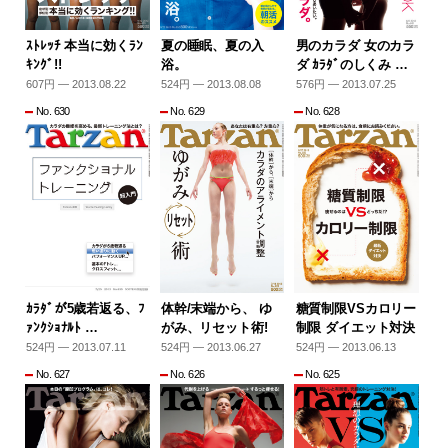
ｽﾄﾚｯﾁ 本当に効くﾗﾝ
夏の睡眠、夏の入
男のカラダ 女のカラ
ｷﾝｸﾞ!!
浴。
ダ ｶﾗﾀﾞのしくみ …
607円 — 2013.08.22
524円 — 2013.08.08
576円 — 2013.07.25
No. 630
No. 629
No. 628
ｶﾗﾀﾞが5歳若返る、ﾌ
体幹/末端から、 ゆ
糖質制限VSカロリー
ｧﾝｸｼｮﾅﾙﾄ …
がみ、リセット術!
制限 ダイエット対決
524円 — 2013.07.11
524円 — 2013.06.27
524円 — 2013.06.13
No. 627
No. 626
No. 625