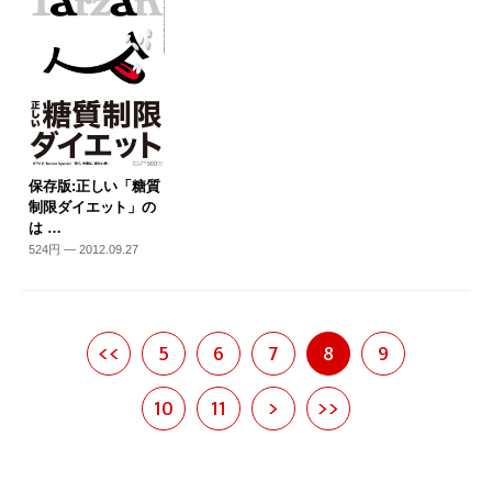
保存版:正しい「糖質
制限ダイエット」の
は …
524円 — 2012.09.27
<<
5
6
7
8
9
10
11
>
>>