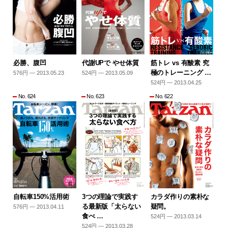
必勝、腹凹
代謝UPで やせ体質
筋トレ vs 有酸素 究
極のトレーニング …
576円 — 2013.05.23
524円 — 2013.05.09
524円 — 2013.04.25
No. 624
No. 623
No. 622
自転車150%活用術
3つの理論で実践す
カラダ作りの素朴な
る最新版「太らない
疑問。
576円 — 2013.04.11
食べ …
524円 — 2013.03.14
524円 — 2013.03.28