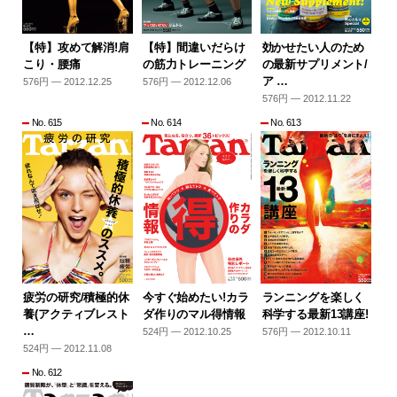
【特】攻めて解消!肩
【特】間違いだらけ
効かせたい人のため
こり・腰痛
の筋力トレーニング
の最新サプリメント/
ア …
576円 — 2012.12.25
576円 — 2012.12.06
576円 — 2012.11.22
No. 615
No. 614
No. 613
疲労の研究/積極的休
今すぐ始めたい!カラ
ランニングを楽しく
養(アクティブレスト
ダ作りのマル得情報
科学する最新13講座!
…
524円 — 2012.10.25
576円 — 2012.10.11
524円 — 2012.11.08
No. 612