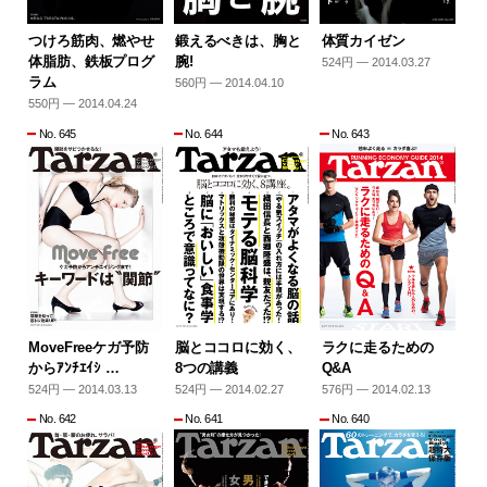
つけろ筋肉、燃やせ
鍛えるべきは、胸と
体質カイゼン
体脂肪、鉄板プログ
腕!
524円 — 2014.03.27
ラム
560円 — 2014.04.10
550円 — 2014.04.24
No. 645
No. 644
No. 643
MoveFreeケガ予防
脳とココロに効く、
ラクに走るための
からｱﾝﾁｴｲｼ …
8つの講義
Q&A
524円 — 2014.03.13
524円 — 2014.02.27
576円 — 2014.02.13
No. 642
No. 641
No. 640