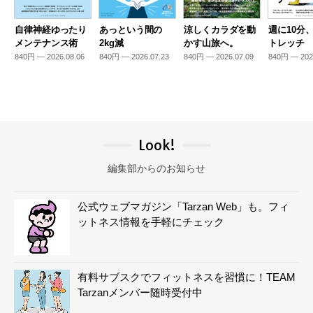
自律神経ゆったり
あっという間の
涼しくカラダを動
週に10分
メンテナンス術
2kg減
かす山旅へ。
トレッチ
840円 — 2026.08.06
840円 — 2026.07.23
840円 — 2026.07.09
840円 — 202
Look!
編集部からのお知らせ
公式ウェブマガジン「Tarzan Web」も。フィ
ットネス情報を手軽にチェック
有料サブスクでフィットネスを習慣に！TEAM
Tarzanメンバー随時受付中