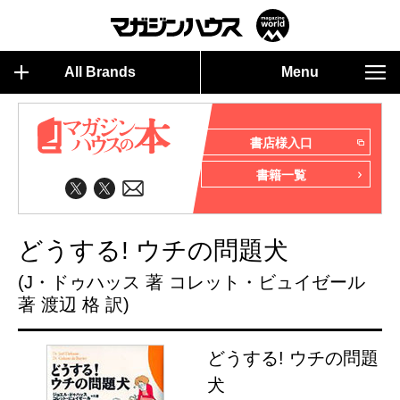
All Brands
Menu
書店様入口
書籍一覧
どうする! ウチの問題犬
(J・ドゥハッス 著 コレット・ビュイゼール
著 渡辺 格 訳)
どうする! ウチの問題
犬