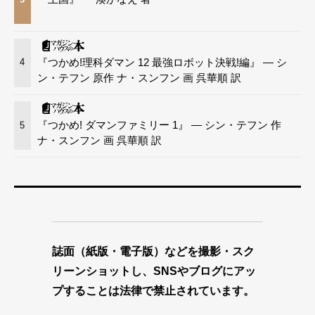
『つかめ!理科ダマン 12 最強ロボット決戦!編』 — シ
4
ン・テフン 原作 ナ・スンフン 画 呉華順 訳
『つかめ! ダマンファミリー 1』 — シン・テフン 作
5
ナ・スンフン 画 呉華順 訳
誌面（紙版・電子版）などを撮影・スク
リーンショットし、SNSやブログにアッ
プすることは法律で禁止されています。