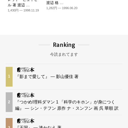
渡辺 格 …
ル 著 渡辺 …
1,282円 — 1996.06.20
1,430円 — 1998.11.19
Ranking
今読まれてます
『影まで愛して』 — 影山優佳 著
1
『つかめ!理科ダマン 1 「科学のキホン」が身につく
2
編』 — シン・テフン 原作 ナ・スンフン 画 呉 華順 訳
『王国』 — 湊かなえ 著
3