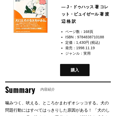
— J・ドゥハッス 著 コレ
ット・ビュイゼール 著 渡
辺 格 訳
ページ数：168頁
ISBN：9784838710188
定価：1,430円 (税込)
発売：1998.11.19
ジャンル：
実用
購入
Summary
内容紹介
噛みつく、吠える、ところかまわずオシッコする。犬の
問題行動にはすべてはっきりした原因がある！ 「犬のし