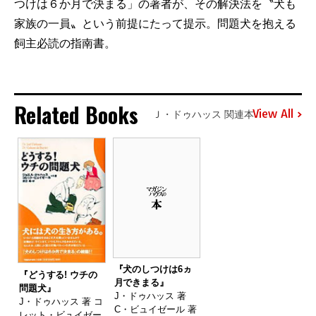
つけは６か月で決まる」の著者が、その解決法を〝犬も
家族の一員〟という前提にたって提示。問題犬を抱える
飼主必読の指南書。
Related Books
View All
Ｊ・ドゥハッス 関連本
『犬のしつけは6ヵ
『どうする! ウチの
月できまる』
問題犬』
J・ドゥハッス 著
J・ドゥハッス 著 コ
C・ビュイゼール 著
レット・ビュイゼー