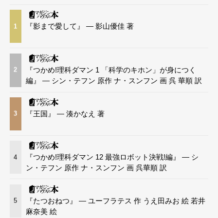
『影まで愛して』 — 影山優佳 著
1
『つかめ!理科ダマン 1 「科学のキホン」が身につく
2
編』 — シン・テフン 原作 ナ・スンフン 画 呉 華順 訳
『王国』 — 湊かなえ 著
3
『つかめ!理科ダマン 12 最強ロボット決戦!編』 — シ
4
ン・テフン 原作 ナ・スンフン 画 呉華順 訳
『たつおねつ』 — ユーフラテス 作 うえ田みお 絵 若井
5
麻奈美 絵