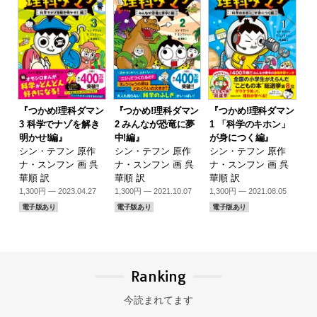
『つかめ!理科ダマン
『つかめ!理科ダマン
『つかめ!理科ダマン
3 科学でナゾを解き
2 みんなが恐竜に夢
1 「科学のキホン」
明かせ!編』
中!編』
が身につく編』
シン・テフン 原作
シン・テフン 原作
シン・テフン 原作
ナ・スンフン 画 呉
ナ・スンフン 画 呉
ナ・スンフン 画 呉
華順 訳
華順 訳
華順 訳
1,300円 — 2023.04.27
1,300円 — 2021.10.07
1,300円 — 2021.08.05
電子版あり
電子版あり
電子版あり
Ranking
今読まれてます