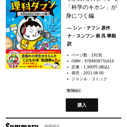
「科学のキホン」が
身につく編
— シン・テフン 原作
ナ・スンフン 画 呉 華順
訳
ページ数：192頁
ISBN：9784838731619
定価：1,300円 (税込)
発売：2021.08.05
ジャンル：
コミック
電子版あり
購入
Summary
内容紹介