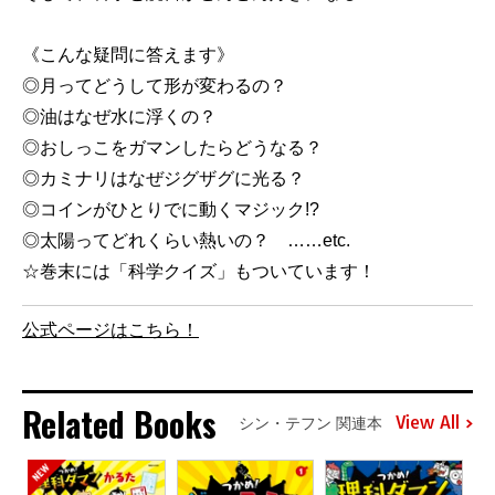
《こんな疑問に答えます》
◎月ってどうして形が変わるの？
◎油はなぜ水に浮くの？
◎おしっこをガマンしたらどうなる？
◎カミナリはなぜジグザグに光る？
◎コインがひとりでに動くマジック!?
◎太陽ってどれくらい熱いの？ ……etc.
☆巻末には「科学クイズ」もついています！
公式ページはこちら！
Related Books
View All
シン・テフン 関連本