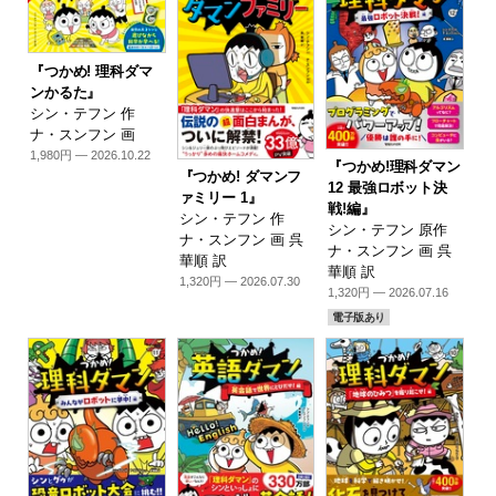
『つかめ! 理科ダマ
ンかるた』
シン・テフン 作
ナ・スンフン 画
1,980円 — 2026.10.22
『つかめ!理科ダマン
『つかめ! ダマンフ
12 最強ロボット決
ァミリー 1』
戦!編』
シン・テフン 作
シン・テフン 原作
ナ・スンフン 画 呉
ナ・スンフン 画 呉
華順 訳
華順 訳
1,320円 — 2026.07.30
1,320円 — 2026.07.16
電子版あり