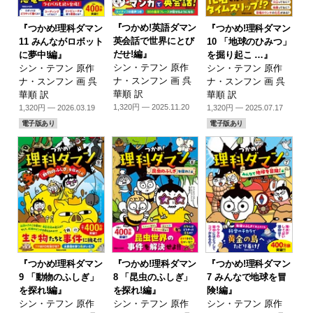
『つかめ!英語ダマン
『つかめ!理科ダマン
『つかめ!理科ダマン
英会話で世界にとび
11 みんながロボット
10 「地球のひみつ」
だせ!編』
に夢中!編』
を掘り起こ …』
シン・テフン 原作
シン・テフン 原作
シン・テフン 原作
ナ・スンフン 画 呉
ナ・スンフン 画 呉
ナ・スンフン 画 呉
華順 訳
華順 訳
華順 訳
1,320円 — 2025.11.20
1,320円 — 2026.03.19
1,320円 — 2025.07.17
電子版あり
電子版あり
『つかめ!理科ダマン
『つかめ!理科ダマン
『つかめ!理科ダマン
9 「動物のふしぎ」
8 「昆虫のふしぎ」
7 みんなで地球を冒
を探れ!編』
を探れ!編』
険!編』
シン・テフン 原作
シン・テフン 原作
シン・テフン 原作