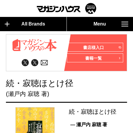
All Brands
Menu
書店様入口
書籍一覧
続・寂聴ほとけ径
(瀬戸内 寂聴 著)
続・寂聴ほとけ径
— 瀬戸内 寂聴 著