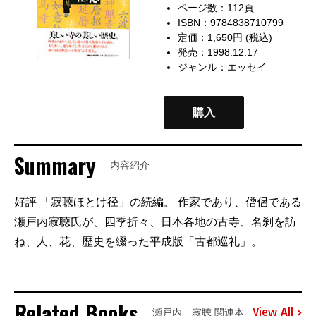
ページ数：112頁
ISBN：9784838710799
定価：1,650円 (税込)
発売：1998.12.17
ジャンル：
エッセイ
購入
Summary
内容紹介
好評 「寂聴ほとけ径」の続編。 作家であり、僧侶である
瀬戸内寂聴氏が、四季折々、日本各地の古寺、名刹を訪
ね、人、花、歴史を綴った平成版「古都巡礼」。
Related Books
View All
瀬戸内 寂聴 関連本