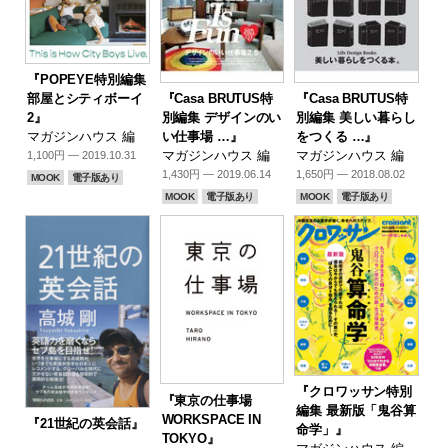
『POPEYE特別編集
『Casa BRUTUS特
『Casa BRUTUS特
部屋とシティボーイ
別編集 デザインのい
別編集 美しい暮らし
2』
い仕事場 …』
をつくる …』
マガジンハウス 編
マガジンハウス 編
マガジンハウス 編
1,100円 — 2019.10.31
1,430円 — 2019.06.14
1,650円 — 2018.08.02
MOOK
電子版あり
MOOK
電子版あり
MOOK
電子版あり
『クロワッサン特別
『東京の仕事場
編集 最新版「鬼谷算
WORKSPACE IN
『21世紀の英会話』
命学」』
TOKYO』