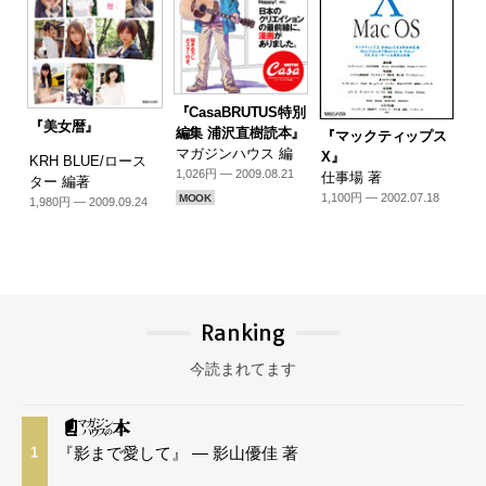
『CasaBRUTUS特別
『美女暦』
編集 浦沢直樹読本』
『マックティップス
マガジンハウス 編
X』
KRH BLUE/ロース
1,026円 — 2009.08.21
仕事場 著
ター 編著
1,100円 — 2002.07.18
MOOK
1,980円 — 2009.09.24
Ranking
今読まれてます
『影まで愛して』 — 影山優佳 著
1