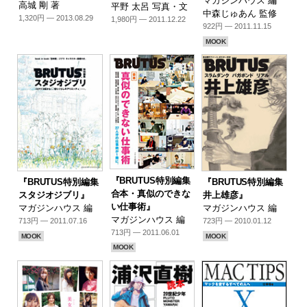
マガジンハウス 編
高城 剛 著
平野 太呂 写真・文
中森じゅあん 監修
1,320円 — 2013.08.29
1,980円 — 2011.12.22
922円 — 2011.11.15
MOOK
『BRUTUS特別編集
『BRUTUS特別編集
『BRUTUS特別編集
合本・真似のできな
スタジオジブリ』
井上雄彦』
い仕事術』
マガジンハウス 編
マガジンハウス 編
マガジンハウス 編
713円 — 2011.07.16
723円 — 2010.01.12
713円 — 2011.06.01
MOOK
MOOK
MOOK