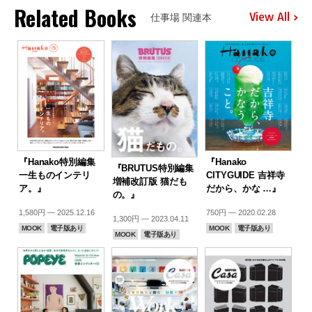
Related Books
View All
仕事場 関連本
『Hanako特別編集
『Hanako
『BRUTUS特別編集
一生ものインテリ
CITYGUIDE 吉祥寺
増補改訂版 猫だも
ア。』
だから、かな …』
の。』
1,580円 — 2025.12.16
750円 — 2020.02.28
1,300円 — 2023.04.11
MOOK
電子版あり
MOOK
電子版あり
MOOK
電子版あり