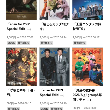
『anan No.2502
『魅せるカラダ/モナ
『王道エンタメの矜
Special Editi …』
キ』
持/BTS』
1,300円 — 2026.07.01
1,300円 — 2026.06.24
1,100円 — 2026.06.17
MOOK
電子版あり
電子版あり
電子版あり
『呼吸と体幹/千冶・
『anan No.2499
『お金の教科書
刃』
Special Editi …』
2026/Aぇ! group&草
間リチャ …』
880円 — 2026.06.10
1,100円 — 2026.06.10
980円 — 2026.06.03
電子版あり
MOOK
電子版あり