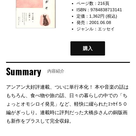
ページ数：216頁
ISBN：9784838713141
定価：1,362円 (税込)
発売：2001.06.08
ジャンル：
エッセイ
購入
Summary
内容紹介
アンアン大好評連載、ついに単行本化！ 本や音楽の話は
もちろん、食べ物や旅の話、日々の暮らしの中での「ち
ょっとオモシロイ発見」など、軽快に綴られたｴｯｾｲ５０
編がぎっしり。連載時に評判だった大橋歩さんの銅版画
も新作をプラスして完全収録。