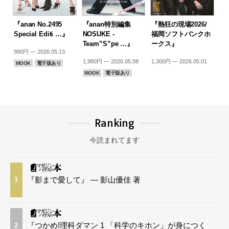
『anan No.2495
『anan特別編集
『熱狂の現場2026/
Special Editi …』
NOSUKE -
福岡ソフトバンクホ
Team”S”pe …』
ークス』
980円 — 2026.05.13
1,980円 — 2026.05.08
1,300円 — 2026.05.01
MOOK
電子版あり
MOOK
電子版あり
Ranking
今読まれてます
『影まで愛して』 — 影山優佳 著
1
『つかめ!理科ダマン 1 「科学のキホン」が身につく
2