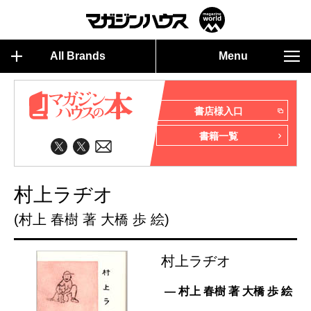
All Brands
Menu
書店様入口
書籍一覧
村上ラヂオ
(村上 春樹 著 大橋 歩 絵)
村上ラヂオ
— 村上 春樹 著 大橋 歩 絵