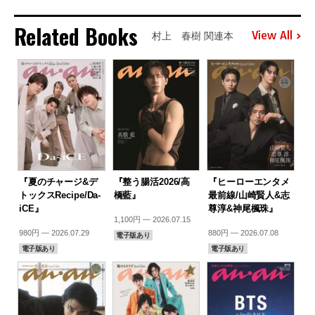
Related Books
View All
村上 春樹 関連本
『夏のチャージ&デ
『整う腸活2026/高
『ヒーローエンタメ
トックスRecipe/Da-
橋藍』
最前線/山崎賢人&志
iCE』
尊淳&神尾楓珠』
1,100円 — 2026.07.15
980円 — 2026.07.29
880円 — 2026.07.08
電子版あり
電子版あり
電子版あり