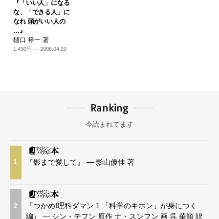
『「いい人」になる
な、「できる人」に
なれ 頭がいい人の
…』
樋口 裕一 著
1,430円 — 2006.04.20
Ranking
今読まれてます
『影まで愛して』 — 影山優佳 著
1
『つかめ!理科ダマン 1 「科学のキホン」が身につく
2
編』 — シン・テフン 原作 ナ・スンフン 画 呉 華順 訳