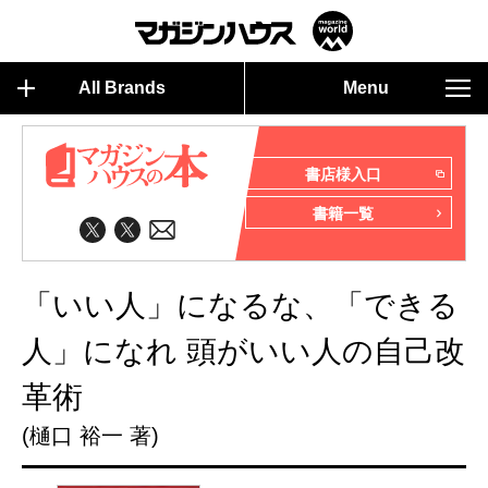
All Brands
Menu
書店様入口
書籍一覧
「いい人」になるな、「できる
人」になれ 頭がいい人の自己改
革術
(樋口 裕一 著)