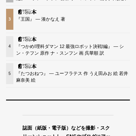
『王国』 — 湊かなえ 著
3
『つかめ!理科ダマン 12 最強ロボット決戦!編』 — シ
4
ン・テフン 原作 ナ・スンフン 画 呉華順 訳
『たつおねつ』 — ユーフラテス 作 うえ田みお 絵 若井
5
麻奈美 絵
誌面（紙版・電子版）などを撮影・スク