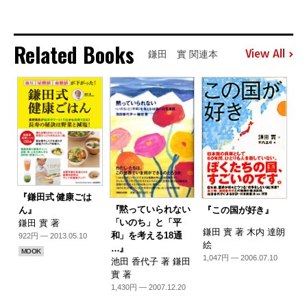
Related Books
View All
鎌田 實 関連本
『鎌田式 健康ごは
『黙っていられない
『この国が好き』
ん』
「いのち」と「平
鎌田 實 著
鎌田 實 著 木内 達朗
和」を考える18通
922円 — 2013.05.10
絵
…』
MOOK
1,047円 — 2006.07.10
池田 香代子 著 鎌田
實 著
1,430円 — 2007.12.20