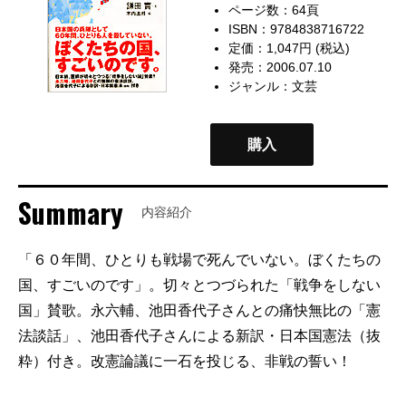
ページ数：64頁
ISBN：9784838716722
定価：1,047円 (税込)
発売：2006.07.10
ジャンル：
文芸
購入
Summary
内容紹介
「６０年間、ひとりも戦場で死んでいない。ぼくたちの
国、すごいのです」。切々とつづられた「戦争をしない
国」賛歌。永六輔、池田香代子さんとの痛快無比の「憲
法談話」、池田香代子さんによる新訳・日本国憲法（抜
粋）付き。改憲論議に一石を投じる、非戦の誓い！