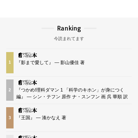
Ranking
今読まれてます
『影まで愛して』 — 影山優佳 著
1
『つかめ!理科ダマン 1 「科学のキホン」が身につく
2
編』 — シン・テフン 原作 ナ・スンフン 画 呉 華順 訳
『王国』 — 湊かなえ 著
3