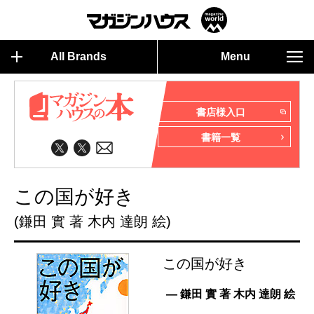
All Brands
Menu
書店様入口
書籍一覧
この国が好き
(鎌田 實 著 木内 達朗 絵)
この国が好き
— 鎌田 實 著 木内 達朗 絵