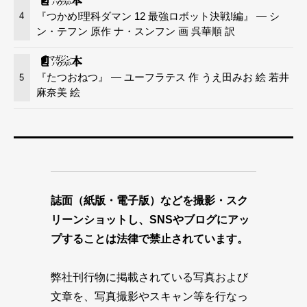
『つかめ!理科ダマン 12 最強ロボット決戦!編』 — シ
4
ン・テフン 原作 ナ・スンフン 画 呉華順 訳
『たつおねつ』 — ユーフラテス 作 うえ田みお 絵 若井
5
麻奈美 絵
誌面（紙版・電子版）などを撮影・スク
リーンショットし、SNSやブログにアッ
プすることは法律で禁止されています。
弊社刊行物に掲載されている写真および
文章を、写真撮影やスキャン等を行なっ