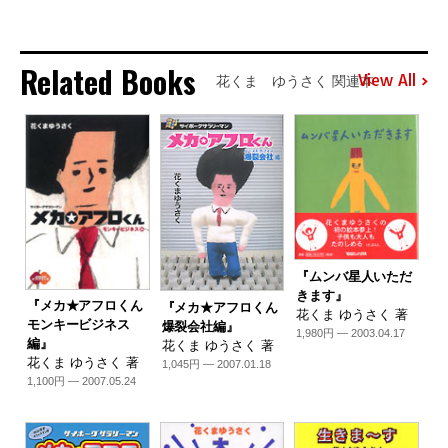
Related Books
View All
花くま ゆうさく 関連本
『ムンバ星人いただ
きます』
『メカ★アフロくん
『メカ★アフロくん
花くま ゆうさく 著
モンキービジネス
爆裂会社編』
1,980円 — 2003.04.17
編』
花くま ゆうさく 著
花くま ゆうさく 著
1,045円 — 2007.01.18
1,100円 — 2007.05.24