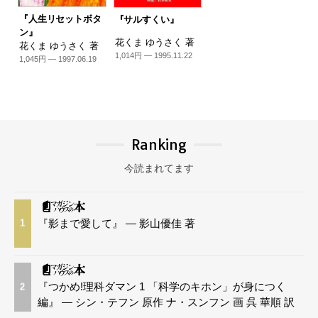
『人生リセットボタ
『サルすくい』
ン』
花くま ゆうさく 著
花くま ゆうさく 著
1,014円 — 1995.11.22
1,045円 — 1997.06.19
Ranking
今読まれてます
『影まで愛して』 — 影山優佳 著
1
『つかめ!理科ダマン 1 「科学のキホン」が身につく
2
編』 — シン・テフン 原作 ナ・スンフン 画 呉 華順 訳