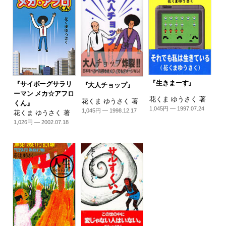
『生きまーす』
『サイボーグサラリ
『大人チョップ』
ーマン メカ☆アフロ
花くま ゆうさく 著
花くま ゆうさく 著
くん』
1,045円 — 1997.07.24
1,045円 — 1998.12.17
花くま ゆうさく 著
1,026円 — 2002.07.18