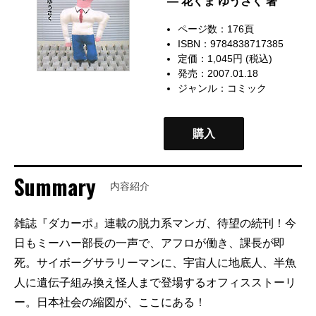
— 花くま ゆうさく 著
ページ数：176頁
ISBN：9784838717385
定価：1,045円 (税込)
発売：2007.01.18
ジャンル：
コミック
購入
Summary
内容紹介
雑誌『ダカーポ』連載の脱力系マンガ、待望の続刊！今
日もミーハー部長の一声で、アフロが働き、課長が即
死。サイボーグサラリーマンに、宇宙人に地底人、半魚
人に遺伝子組み換え怪人まで登場するオフィスストーリ
ー。日本社会の縮図が、ここにある！