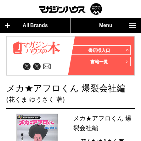
All Brands
Menu
書店様入口
書籍一覧
メカ★アフロくん 爆裂会社編
(花くま ゆうさく 著)
メカ★アフロくん 爆
裂会社編