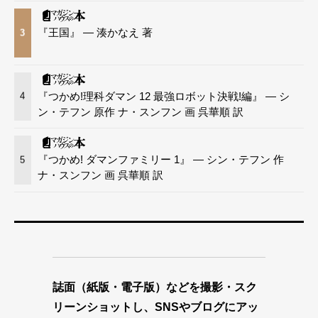
『王国』 — 湊かなえ 著
3
『つかめ!理科ダマン 12 最強ロボット決戦!編』 — シ
4
ン・テフン 原作 ナ・スンフン 画 呉華順 訳
『つかめ! ダマンファミリー 1』 — シン・テフン 作
5
ナ・スンフン 画 呉華順 訳
誌面（紙版・電子版）などを撮影・スク
リーンショットし、SNSやブログにアッ