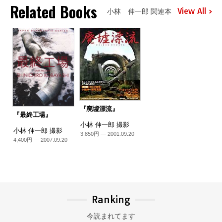
Related Books
View All
小林 伸一郎 関連本
『廃墟漂流』
『最終工場』
小林 伸一郎 撮影
小林 伸一郎 撮影
3,850円 — 2001.09.20
4,400円 — 2007.09.20
Ranking
今読まれてます