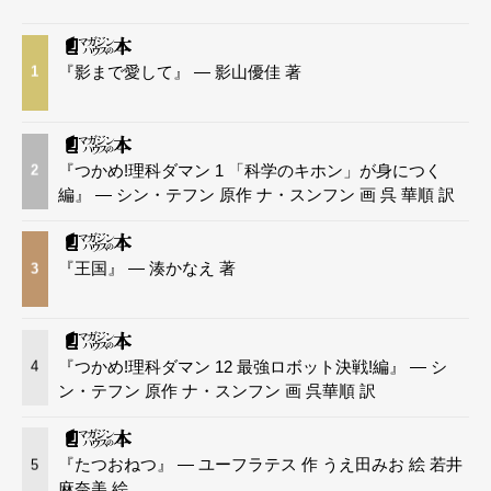
『影まで愛して』 — 影山優佳 著
1
『つかめ!理科ダマン 1 「科学のキホン」が身につく
2
編』 — シン・テフン 原作 ナ・スンフン 画 呉 華順 訳
『王国』 — 湊かなえ 著
3
『つかめ!理科ダマン 12 最強ロボット決戦!編』 — シ
4
ン・テフン 原作 ナ・スンフン 画 呉華順 訳
『たつおねつ』 — ユーフラテス 作 うえ田みお 絵 若井
5
麻奈美 絵