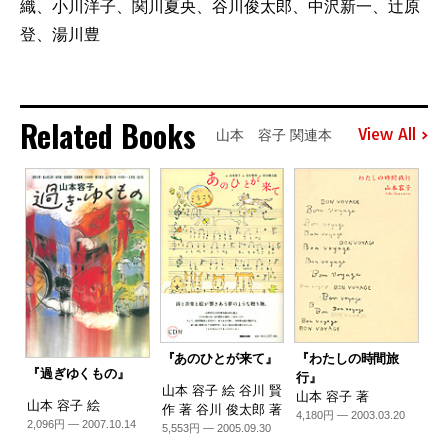
織、小川洋子、関川夏央、谷川俊太郎、中沢新一、辻原
登、湯川豊
Related Books
View All
山本 容子 関連本
『あのひとが来て』
『わたしの時間旅
『過ぎゆくもの』
行』
山本 容子 絵 谷川 賢
山本 容子 著
山本 容子 絵
作 著 谷川 俊太郎 著
4,180円 — 2003.03.20
2,096円 — 2007.10.14
5,553円 — 2005.09.30