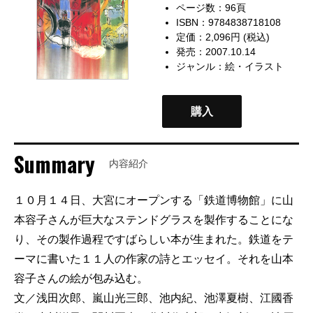
ページ数：96頁
ISBN：9784838718108
定価：2,096円 (税込)
発売：2007.10.14
ジャンル：
絵・イラスト
購入
Summary
内容紹介
１０月１４日、大宮にオープンする「鉄道博物館」に山
本容子さんが巨大なステンドグラスを製作することにな
り、その製作過程ですばらしい本が生まれた。鉄道をテ
ーマに書いた１１人の作家の詩とエッセイ。それを山本
容子さんの絵が包み込む。
文／浅田次郎、嵐山光三郎、池内紀、池澤夏樹、江國香