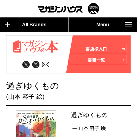
All Brands
Menu
書店様入口
書籍一覧
過ぎゆくもの
(山本 容子 絵)
過ぎゆくもの
— 山本 容子 絵