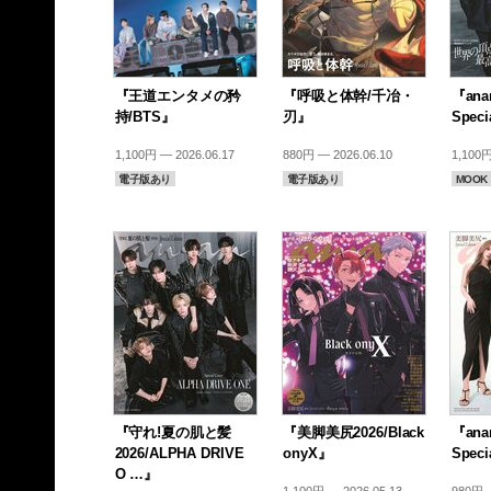
『王道エンタメの矜
『呼吸と体幹/千冶・
『anan
持/BTS』
刃』
Speci
1,100円 — 2026.06.17
880円 — 2026.06.10
1,100円
電子版あり
電子版あり
MOOK
『守れ!夏の肌と髪
『美脚美尻2026/Black
『anan
2026/ALPHA DRIVE
onyX』
Speci
O …』