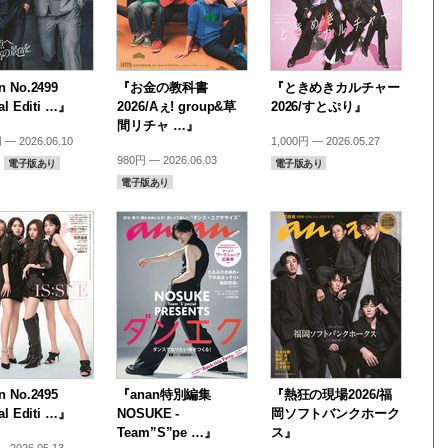
 No.2499
『お金の教科書
『ときめきカルチャー
al Editi …』
2026/Aぇ! group&草
2026/すとぷり』
間リチャ …』
 — 2026.06.10
1,000円 — 2026.05.27
980円 — 2026.06.03
電子版あり
電子版あり
電子版あり
 No.2495
『anan特別編集
『熱狂の現場2026/福
al Editi …』
NOSUKE -
岡ソフトバンクホーク
Team”S”pe …』
ス』