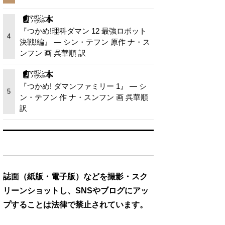
『つかめ!理科ダマン 12 最強ロボット
4
決戦!編』 — シン・テフン 原作 ナ・ス
ンフン 画 呉華順 訳
『つかめ! ダマンファミリー 1』 — シ
5
ン・テフン 作 ナ・スンフン 画 呉華順
訳
誌面（紙版・電子版）などを撮影・スク
リーンショットし、SNSやブログにアッ
プすることは法律で禁止されています。