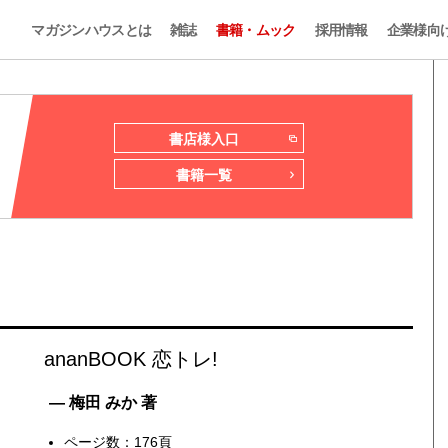
マガジンハウスとは
雑誌
書籍・ムック
採用情報
企業様向
書店様入口
書籍一覧
ananBOOK 恋トレ!
— 梅田 みか 著
ページ数：176頁