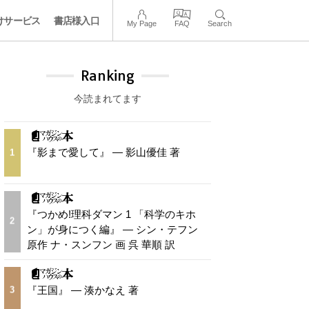
けサービス
書店様入口
My Page
FAQ
Search
Ranking
今読まれてます
『影まで愛して』 — 影山優佳 著
1
『つかめ!理科ダマン 1 「科学のキホ
2
ン」が身につく編』 — シン・テフン
原作 ナ・スンフン 画 呉 華順 訳
『王国』 — 湊かなえ 著
3