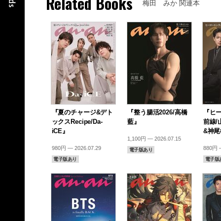
Related Books
梅田 みか 関連本
『夏のチャージ&デト
『整う腸活2026/高橋
『ヒ
ックスRecipe/Da-
藍』
前線/
iCE』
&神
1,100円 — 2026.07.15
980円 — 2026.07.29
880円 —
電子版あり
電子版あり
電子版