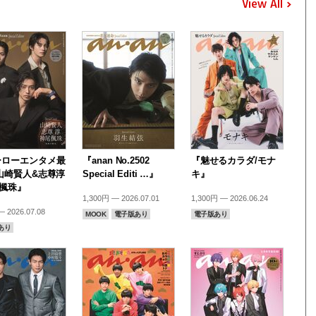
View All
ーローエンタメ最
『anan No.2502
『魅せるカラダ/モナ
山崎賢人&志尊淳
Special Editi …』
キ』
尾楓珠』
1,300円 — 2026.07.01
1,300円 — 2026.06.24
 2026.07.08
MOOK
電子版あり
電子版あり
あり