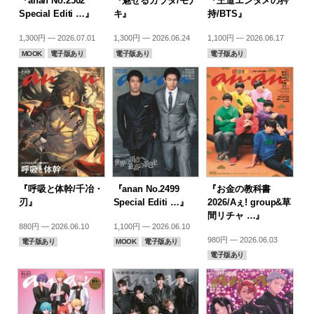
『anan No.2502
『魅せるカラダ/モナ
『王道エンタメの矜
Special Editi …』
キ』
持/BTS』
1,300円 — 2026.07.01
1,300円 — 2026.06.24
1,100円 — 2026.06.17
MOOK
電子版あり
電子版あり
電子版あり
『呼吸と体幹/千冶・
『anan No.2499
『お金の教科書
刃』
Special Editi …』
2026/Aぇ! group&草
間リチャ …』
880円 — 2026.06.10
1,100円 — 2026.06.10
980円 — 2026.06.03
電子版あり
MOOK
電子版あり
電子版あり