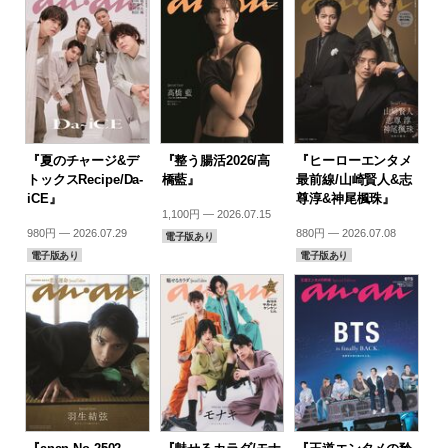
『夏のチャージ&デ
『整う腸活2026/高
『ヒーローエンタメ
トックスRecipe/Da-
橋藍』
最前線/山崎賢人&志
iCE』
尊淳&神尾楓珠』
1,100円 — 2026.07.15
980円 — 2026.07.29
880円 — 2026.07.08
電子版あり
電子版あり
電子版あり