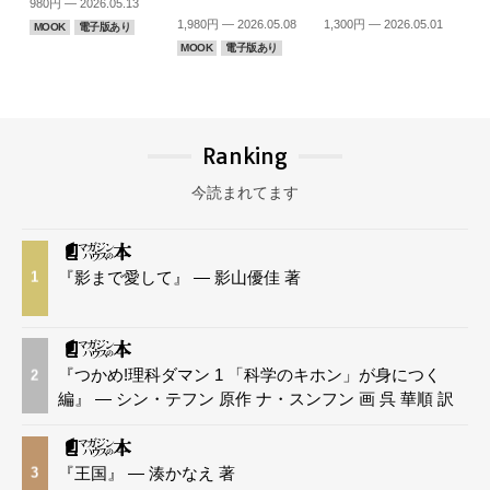
980円 — 2026.05.13
1,980円 — 2026.05.08
1,300円 — 2026.05.01
MOOK
電子版あり
MOOK
電子版あり
Ranking
今読まれてます
『影まで愛して』 — 影山優佳 著
1
『つかめ!理科ダマン 1 「科学のキホン」が身につく
2
編』 — シン・テフン 原作 ナ・スンフン 画 呉 華順 訳
『王国』 — 湊かなえ 著
3