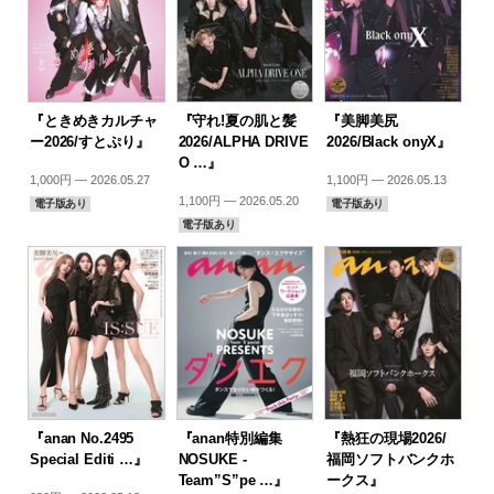
『ときめきカルチャ
『守れ!夏の肌と髪
『美脚美尻
ー2026/すとぷり』
2026/ALPHA DRIVE
2026/Black onyX』
O …』
1,000円 — 2026.05.27
1,100円 — 2026.05.13
1,100円 — 2026.05.20
電子版あり
電子版あり
電子版あり
『anan No.2495
『anan特別編集
『熱狂の現場2026/
Special Editi …』
NOSUKE -
福岡ソフトバンクホ
Team”S”pe …』
ークス』