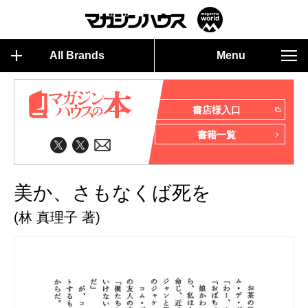
All Brands
Menu
書店様入口
書籍一覧
美か、さもなくば死を
(林 真理子 著)