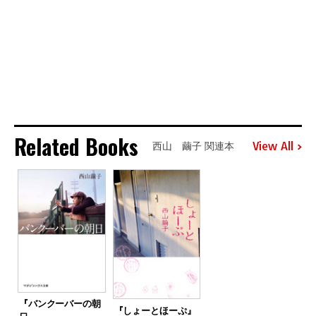
Related Books
View All
西山 繭子 関連本
『バンクーバーの朝
『しょーとほーぷ』