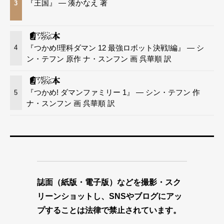
『王国』 — 湊かなえ 著
3
『つかめ!理科ダマン 12 最強ロボット決戦!編』 — シ
4
ン・テフン 原作 ナ・スンフン 画 呉華順 訳
『つかめ! ダマンファミリー 1』 — シン・テフン 作
5
ナ・スンフン 画 呉華順 訳
誌面（紙版・電子版）などを撮影・スク
リーンショットし、SNSやブログにアッ
プすることは法律で禁止されています。