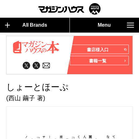
All Brands
Menu
書店様入口
書籍一覧
しょーとほーぷ
(西山 繭子 著)