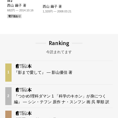
日』
西山 繭子 著
西山 繭子 著
682円 — 2014.10.16
1,320円 — 2008.03.21
電子版あり
Ranking
今読まれてます
『影まで愛して』 — 影山優佳 著
1
『つかめ!理科ダマン 1 「科学のキホン」が身につく
2
編』 — シン・テフン 原作 ナ・スンフン 画 呉 華順 訳