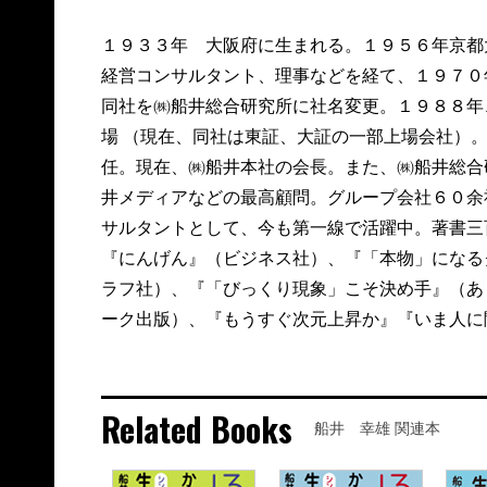
１９３３年 大阪府に生まれる。１９５６年京都
経営コンサルタント、理事などを経て、１９７０
同社を㈱船井総合研究所に社名変更。１９８８年
場 （現在、同社は東証、大証の一部上場会社）
任。現在、㈱船井本社の会長。また、㈱船井総合
井メディアなどの最高顧問。グループ会社６０余
サルタントとして、今も第一線で活躍中。著書三
『にんげん』（ビジネス社）、『「本物」になる
ラフ社）、『「びっくり現象」こそ決め手』（あ
ーク出版）、『もうすぐ次元上昇か』『いま人に
Related Books
船井 幸雄 関連本