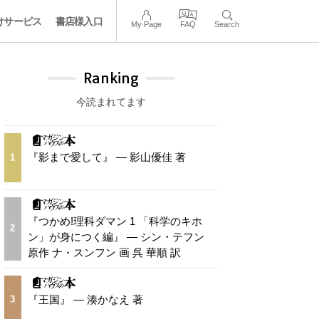
けサービス
書店様入口
My Page
FAQ
Search
Ranking
今読まれてます
『影まで愛して』 — 影山優佳 著
1
『つかめ!理科ダマン 1 「科学のキホ
2
ン」が身につく編』 — シン・テフン
原作 ナ・スンフン 画 呉 華順 訳
『王国』 — 湊かなえ 著
3