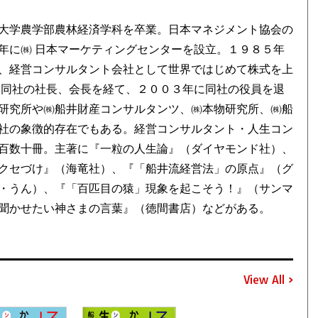
大学農学部農林経済学科を卒業。日本マネジメント協会の
年に㈱ 日本マーケティングセンターを設立。１９８５年
、経営コンサルタント会社として世界ではじめて株式を上
。同社の社長、会長を経て、２００３年に同社の役員を退
研究所や㈱船井財産コンサルタンツ、㈱本物研究所、㈱船
社の象徴的存在でもある。経営コンサルタント・人生コン
百数十冊。主著に『一粒の人生論』（ダイヤモンド社）、
クセづけ』（海竜社）、『「船井流経営法」の原点』（グ
・うん）、『「百匹目の猿」現象を起こそう！』（サンマ
聞かせたい神さまの言葉』（徳間書店）などがある。
View All