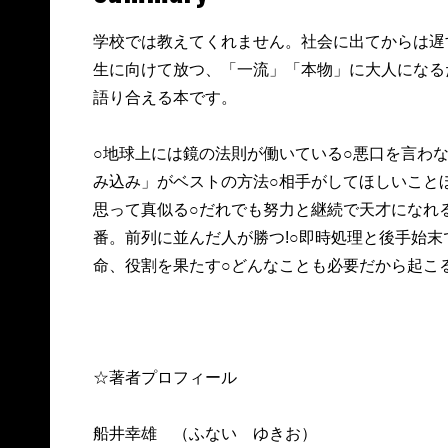
学校では教えてくれません。社会に出てからは遅
生に向けて放つ、「一流」「本物」に大人になる
語り合える本です。
○地球上には鏡の法則が働いている○悪口を言わな
み込み」がベストの方法○相手がしてほしいこと
思って真似る○だれでも努力と継続で天才になれ
番。前列に並んだ人が勝つ!○即時処理と後手始末
命、役割を果たす○どんなことも必要だから起こる
☆著者プロフィール
船井幸雄 （ふない ゆきお）