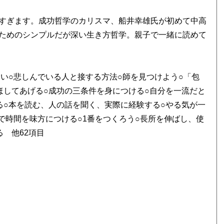
すぎます。成功哲学のカリスマ、船井幸雄氏が初めて中高
ためのシンプルだが深い生き方哲学。親子で一緒に読めて
い○悲しんでいる人と接する方法○師を見つけよう○「包
ほしてあげる○成功の三条件を身につける○自分を一流だと
る○本を読む、人の話を聞く、実際に経験する○やる気が一
で時間を味方につける○1番をつくろう○長所を伸ばし、使
 他62項目