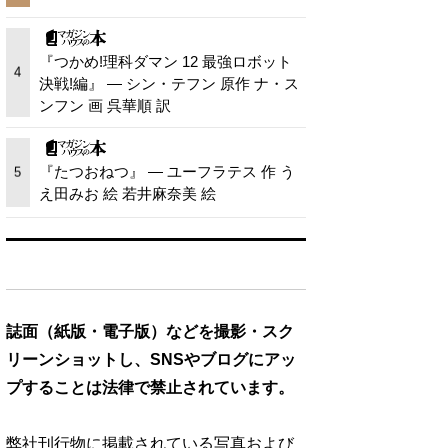
『つかめ!理科ダマン 12 最強ロボット
4
決戦!編』 — シン・テフン 原作 ナ・ス
ンフン 画 呉華順 訳
『たつおねつ』 — ユーフラテス 作 う
5
え田みお 絵 若井麻奈美 絵
誌面（紙版・電子版）などを撮影・スク
リーンショットし、SNSやブログにアッ
プすることは法律で禁止されています。
弊社刊行物に掲載されている写真および