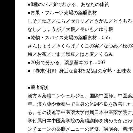
●8種のパンダでわかる、あなたの体質
●青果・フルーツ売場の薬膳食材
しそ／ねぎ／にら／セロリ／とうがん／とうもろ
なし／しょうが／大根／長いも／ゆり根
●乾物・スパイス売場の薬膳食材…055
さんしょう／きくらげ／くこの実／なつめ／松の
梅／お茶／ごま／黒豆／はと麦／くるみ
●20分で分かる、薬膳基本のキ…097
●［巻末付録］身近な食材50品目の寒熱・五味表
●著者紹介
漢方＆薬膳コンシェルジュ。国際中医師。中医薬膳
年、漢方薬や食養生で自身の体調不良を改善した
る。その後遼寧中医薬大学付属日本中医薬学院に入
学付属日本中医薬学院の薬膳講師を務めるかたわ
ンチェーンの薬膳メニューの監修、講演会、料理