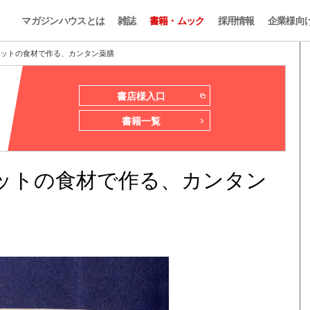
マガジンハウスとは
雑誌
書籍・ムック
採用情報
企業様向
ケットの食材で作る、カンタン薬膳
書店様入口
書籍一覧
ケットの食材で作る、カンタン