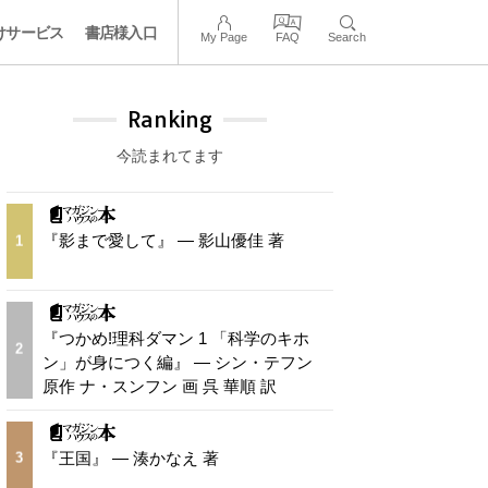
けサービス
書店様入口
My Page
FAQ
Search
Ranking
今読まれてます
『影まで愛して』 — 影山優佳 著
1
『つかめ!理科ダマン 1 「科学のキホ
2
ン」が身につく編』 — シン・テフン
原作 ナ・スンフン 画 呉 華順 訳
『王国』 — 湊かなえ 著
3