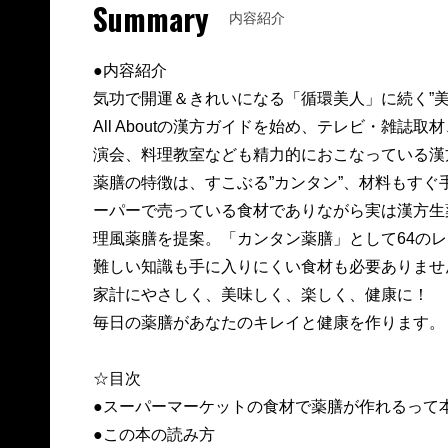
Summary
内容紹介
●内容紹介
気功で開運＆きれいになる「循環美人」に続く”
All Aboutの漢方ガイドを始め、テレビ・雑
演会、料理教室なども精力的におこなっている漢
薬膳の特徴は、すこぶる”カンタン”、材料もすぐ
ーパーで売っている食材でありながら実は漢方生
理風薬膳を提案。「カンタン薬膳」として64の
難しい知識も手に入りにくい食材も必要ありませ
家計にやさしく、美味しく、楽しく、健康に！
毎日の薬膳があなたのキレイと健康を作ります。
☆目次
●スーパーマーケットの食材で薬膳が作れるっ
●この本の読み方