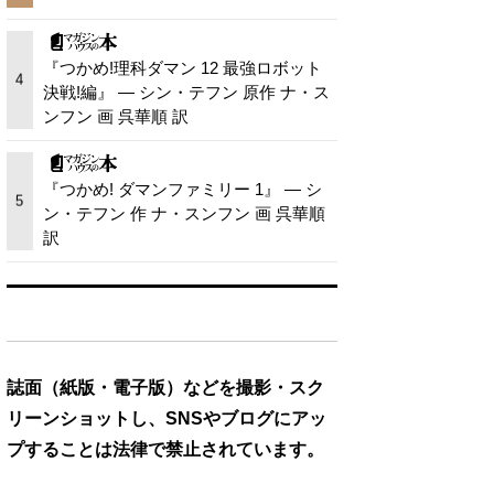
『つかめ!理科ダマン 12 最強ロボット
4
決戦!編』 — シン・テフン 原作 ナ・ス
ンフン 画 呉華順 訳
『つかめ! ダマンファミリー 1』 — シ
5
ン・テフン 作 ナ・スンフン 画 呉華順
訳
誌面（紙版・電子版）などを撮影・スク
リーンショットし、SNSやブログにアッ
プすることは法律で禁止されています。