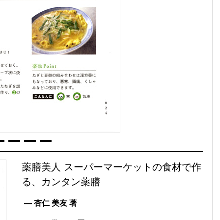
薬膳美人 スーパーマーケットの食材で作
る、カンタン薬膳
— 杏仁 美友 著