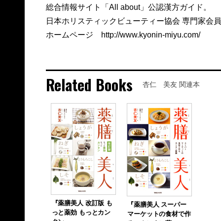
総合情報サイト「All about」公認漢方ガイド。
日本ホリスティックビューティー協会 専門家会
ホームページ http://www.kyonin-miyu.com/
Related Books
杏仁 美友 関連本
『薬膳美人 改訂版 も
『薬膳美人 スーパー
っと薬効 もっとカン
マーケットの食材で作