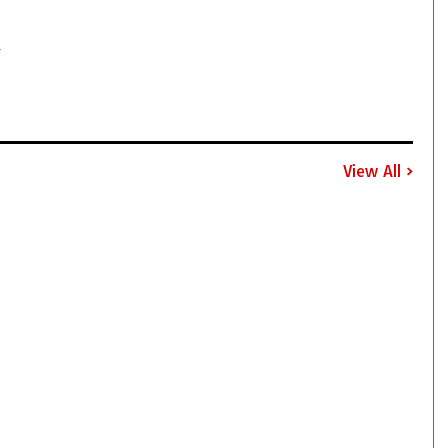
員
View All