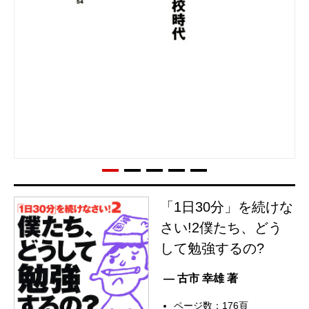
「1日30分」を続けな
さい!2僕たち、どう
して勉強するの?
— 古市 幸雄 著
ページ数：176頁