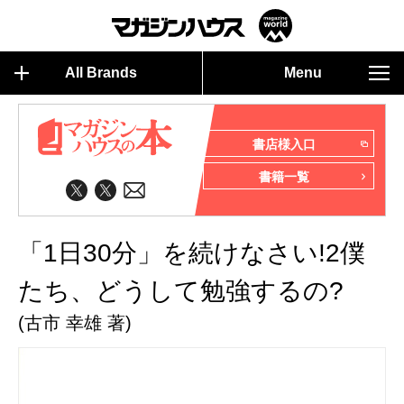
All Brands
Menu
書店様入口
書籍一覧
「1日30分」を続けなさい!2僕
たち、どうして勉強するの?
(古市 幸雄 著)