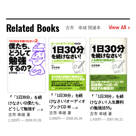
Related Books
View All
古市 幸雄 関連本
『「1日30分」を続
『「1日30分」を続
『「1日30分」を続
けなさい!オーディオ
けなさい! 人生勝利
けなさい!2僕たち、
ブックCD M …』
の勉強法55』
どうして勉強す …』
古市 幸雄 著
古市 幸雄 著
古市 幸雄 著
2,096円 — 2008.06.26
1,430円 — 2007.06.21
1,320円 — 2009.03.26