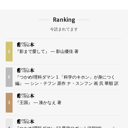
Ranking
今読まれてます
『影まで愛して』 — 影山優佳 著
1
『つかめ!理科ダマン 1 「科学のキホン」が身につく
2
編』 — シン・テフン 原作 ナ・スンフン 画 呉 華順 訳
『王国』 — 湊かなえ 著
3