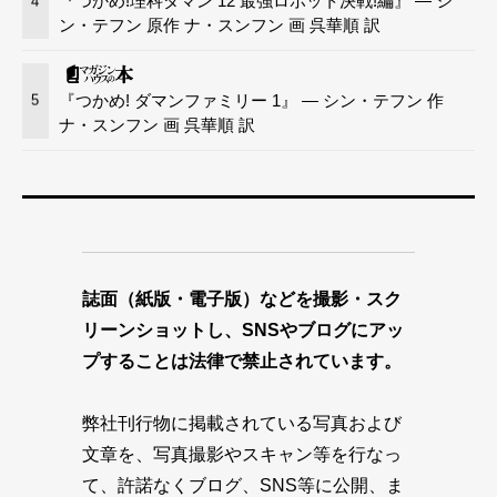
『つかめ!理科ダマン 12 最強ロボット決戦!編』 — シ
4
ン・テフン 原作 ナ・スンフン 画 呉華順 訳
『つかめ! ダマンファミリー 1』 — シン・テフン 作
5
ナ・スンフン 画 呉華順 訳
誌面（紙版・電子版）などを撮影・スク
リーンショットし、SNSやブログにアッ
プすることは法律で禁止されています。
弊社刊行物に掲載されている写真および
文章を、写真撮影やスキャン等を行なっ
て、許諾なくブログ、SNS等に公開、ま