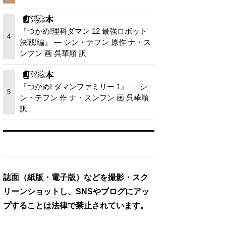
『つかめ!理科ダマン 12 最強ロボット
4
決戦!編』 — シン・テフン 原作 ナ・ス
ンフン 画 呉華順 訳
『つかめ! ダマンファミリー 1』 — シ
5
ン・テフン 作 ナ・スンフン 画 呉華順
訳
誌面（紙版・電子版）などを撮影・スク
リーンショットし、SNSやブログにアッ
プすることは法律で禁止されています。