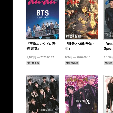
『王道エンタメの矜
『呼吸と体幹/千冶・
『anan
持/BTS』
刃』
Speci
1,100円 — 2026.06.17
880円 — 2026.06.10
1,100円
電子版あり
電子版あり
MOOK