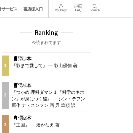
けサービス
書店様入口
My Page
FAQ
Search
Ranking
今読まれてます
『影まで愛して』 — 影山優佳 著
1
『つかめ!理科ダマン 1 「科学のキホ
2
ン」が身につく編』 — シン・テフン
原作 ナ・スンフン 画 呉 華順 訳
『王国』 — 湊かなえ 著
3