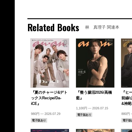
Related Books
林 真理子 関連本
『夏のチャージ&デト
『整う腸活2026/高橋
『ヒ
ックスRecipe/Da-
藍』
前線/
iCE』
&神
1,100円 — 2026.07.15
980円 — 2026.07.29
880円 —
電子版あり
電子版あり
電子版